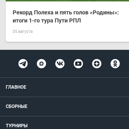
Рекорд Полеха и пять голов «Родины»:
итоги 1-го тура Пути РПЛ
05 августа
ГЛАВНОЕ
Новости
СБОРНЫЕ
Медиа
Мужские
ТУРНИРЫ
Карта болельщика