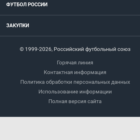
ФУТБОЛ РОССИИ
Международные
Комитеты и комиссии
Спонсоры и партнеры
Титулы и трофеи
Футбол
Женщины
Турниры сборных
ЗАКУПКИ
Регионы
Футзал
Студенты
Турниры клубов
Календарный план
Пляжный
Любители
© 1999-2026, Российский футбольный союз
Документы
Мини-футбол
Спортшколы
Горячая линия
Контактная информация
ПОДА-футбол
Дети
Политика обработки персональных данных
Футбольное двоеборье
Ветераны
Использование информации
Полная версия сайта
Интерактивный
Спортсмены с ОВЗ