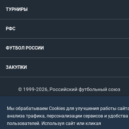
Мужские
ТУРНИРЫ
Карта болельщика
Женские
РФС
Пресс-центр
РФС
Футзал
ФИФА/УЕФА
Руководство
Антидопинг
Пляжный футбол
ФУТБОЛ РОССИИ
Международные
Комитеты и комиссии
Спонсоры и партнеры
Титулы и трофеи
Футбол
Женщины
Турниры сборных
ЗАКУПКИ
Регионы
Футзал
Студенты
Турниры клубов
Календарный план
Пляжный
Любители
© 1999-2026, Российский футбольный союз
Документы
Мини-футбол
Спортшколы
Горячая линия
Мы обрабатываем Cookies для улучшения работы сайта
Контактная информация
ПОДА-футбол
Дети
анализа трафика, персонализации сервисов и удобства
Политика обработки персональных данных
пользователей. Используя сайт или кликая
Футбольное двоеборье
Ветераны