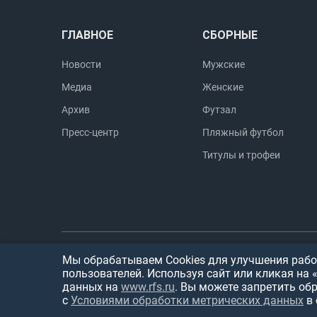
ГЛАВНОЕ
СБОРНЫЕ
Новости
Мужские
Медиа
Женские
Архив
Футзал
Пресс-центр
Пляжный футбол
Титулы и трофеи
© 1999-2026, Российский
Мы обрабатываем Cookies для улучшения работ
Горячая
пользователей. Используя сайт или кликая на 
футбольный союз
линия
данных на
www.rfs.ru
. Вы можете запретить об
Москва, Народная ул. 7
с
Условиями обработки метрических данных
в 