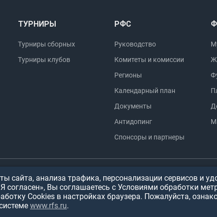
ТУРНИРЫ
РФС
Ф
Турниры сборных
Руководство
М
Турниры клубов
Комитеты и комиссии
Ж
Регионы
Ф
Календарный план
П
Документы
Д
Антидопинг
М
Спонсоры и партнеры
ы сайта, анализа трафика, персонализации сервисов и уд
Контактная
Политика обработки
«Я согласен», Вы соглашаетесь с Условиями обработки мет
информация
персональных данных
работку Cookies в настройках браузера. Пожалуйста, ознак
системе
www.rfs.ru
.