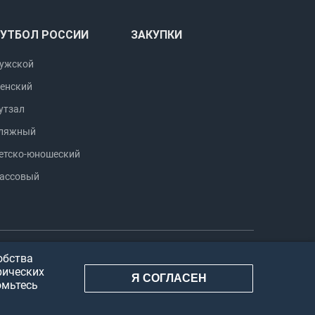
УТБОЛ РОССИИ
ЗАКУПКИ
ужской
енский
утзал
ляжный
етско-юношеский
ассовый
обства
Использование
Мобильная версия
рических
Я СОГЛАСЕН
информации
сайта
омьтесь