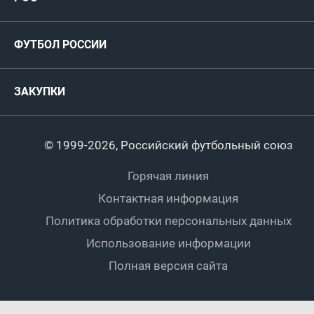
Футзал
ФИФА/УЕФА
Руководство
Антидопинг
Пляжный футбол
ФУТБОЛ РОССИИ
Международные
Комитеты и комиссии
Спонсоры и партнеры
Титулы и трофеи
Футбол
Женщины
Турниры сборных
ЗАКУПКИ
Регионы
Футзал
Студенты
Турниры клубов
Календарный план
Пляжный
Любители
© 1999-2026, Российский футбольный союз
Документы
Мини-футбол
Спортшколы
Горячая линия
Контактная информация
ПОДА-футбол
Дети
Политика обработки персональных данных
Футбольное двоеборье
Ветераны
Использование информации
Полная версия сайта
Интерактивный
Спортсмены с ОВЗ