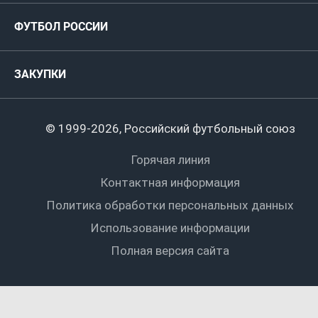
Руководство
Антидопинг
Пляжный футбол
ФУТБОЛ РОССИИ
Международные
Комитеты и комиссии
Спонсоры и партнеры
Титулы и трофеи
Футбол
Женщины
Турниры сборных
ЗАКУПКИ
Регионы
Футзал
Студенты
Турниры клубов
Календарный план
Пляжный
Любители
© 1999-2026, Российский футбольный союз
Документы
Мини-футбол
Спортшколы
Горячая линия
Контактная информация
ПОДА-футбол
Дети
Политика обработки персональных данных
Футбольное двоеборье
Ветераны
Использование информации
Полная версия сайта
Интерактивный
Спортсмены с ОВЗ