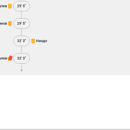
алев
29' 5''
инов
29' 5''
32' 3''
Нандо
алев
32' 3''