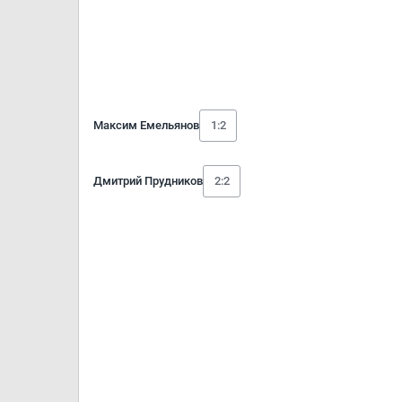
Максим Емельянов
1:2
Дмитрий Прудников
2:2