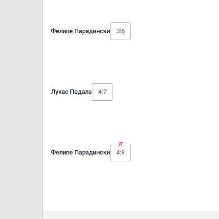
Фелипе Парадински
3:6
Лукас Педала
4:7
Фелипе Парадински
4:8