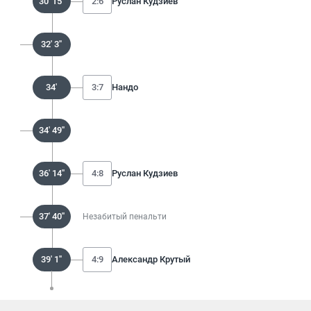
30' 15''
2:6
Руслан Кудзиев
32' 3''
34'
3:7
Нандо
34' 49''
36' 14''
4:8
Руслан Кудзиев
37' 40''
Незабитый пенальти
39' 1''
4:9
Александр Крутый