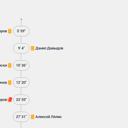
оров
5' 59''
9' 4''
Данил Давыдов
нски
10' 36''
янов
12' 20''
оров
23' 55''
27' 31''
Алексей Лялин