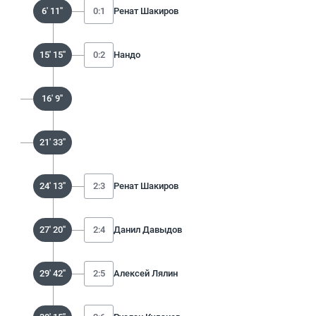
6' 11''
0:1
Ренат Шакиров
15' 15''
0:2
Нандо
16' 9''
21' 33''
24' 13''
2:3
Ренат Шакиров
27' 20''
2:4
Данил Давыдов
29' 42''
2:5
Алексей Лялин