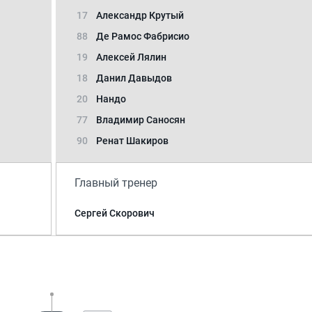
17
Александр Крутый
88
Де Рамос Фабрисио
19
Алексей Лялин
18
Данил Давыдов
20
Нандо
77
Владимир Саносян
90
Ренат Шакиров
Главный тренер
Сергей Скорович