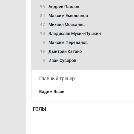
96
Андрей Павлов
84
Максим Емельянов
47
Михаил Москалев
10
Владислав Мусин-Пушкин
9
Максим Перевалов
19
Дмитрий Катанэ
8
Иван Суворов
Главный тренер
Вадим Яшин
ГОЛЫ