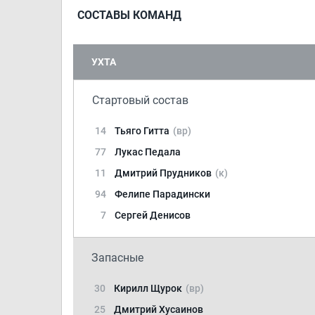
СОСТАВЫ КОМАНД
УХТА
Стартовый состав
14
Тьяго Гитта
(вр)
77
Лукас Педала
11
Дмитрий Прудников
(к)
94
Фелипе Парадински
7
Сергей Денисов
Запасные
30
Кирилл Щурок
(вр)
25
Дмитрий Хусаинов