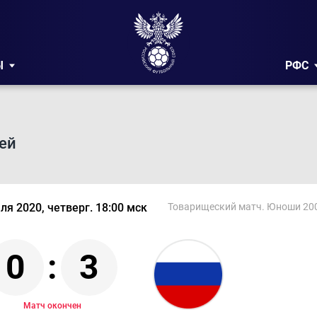
Ы
РФС
ей
ля 2020, четверг. 18:00 мск
Товарищеский матч. Юноши 200
0
:
3
Матч окончен