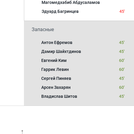
Магомедхабиб Абдусаламов
Эдуард Багринцев
45'
Запасные
Антон Ефремов
45'
Дамир Шайхтдинов
45'
Евгений Ким
60'
Гаррик Левин
60'
Сергей Пиняев
45'
Арсен Захарян
60'
Владислав Шитов
45'