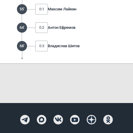
55'
0:1
Максим Лайкин
64'
0:2
Антон Ефремов
68'
0:3
Владислав Шитов