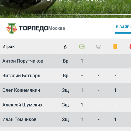
ТОРПЕДО
В ЗАЯВ
Москва
Игрок
А
Антон Порутчиков
Вр
1
-
-
Виталий Ботнарь
Вр
-
-
-
Олег Кожемякин
Зщ
1
-
1
Алексей Шумских
Зщ
1
-
-
Иван Темников
Зщ
1
-
1