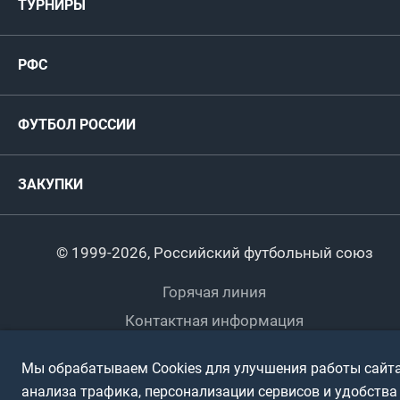
ТУРНИРЫ
Карта болельщика
Женские
РФС
Пресс-центр
РФС
Футзал
ФИФА/УЕФА
Руководство
Антидопинг
Пляжный футбол
ФУТБОЛ РОССИИ
Международные
Комитеты и комиссии
Спонсоры и партнеры
Титулы и трофеи
Футбол
Женщины
Турниры сборных
ЗАКУПКИ
Регионы
Футзал
Студенты
Турниры клубов
Календарный план
Пляжный
Любители
© 1999-2026, Российский футбольный союз
Документы
Мини-футбол
Спортшколы
Горячая линия
Контактная информация
ПОДА-футбол
Дети
Политика обработки персональных данных
Мы обрабатываем Cookies для улучшения работы сайта
Футбольное двоеборье
Ветераны
Использование информации
анализа трафика, персонализации сервисов и удобства