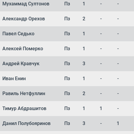
Мухаммад Султонов
Пз
1
-
-
Александр Орехов
Пз
2
-
-
Павел Седько
Пз
1
-
-
Алексей Померко
Пз
1
-
-
Андрей Кравчук
Пз
3
-
-
Иван Енин
Пз
1
-
-
Равиль Нетфуллин
Пз
2
-
-
Тимур Абдрашитов
Пз
1
1
-
Данил Полубояринов
Пз
3
-
1