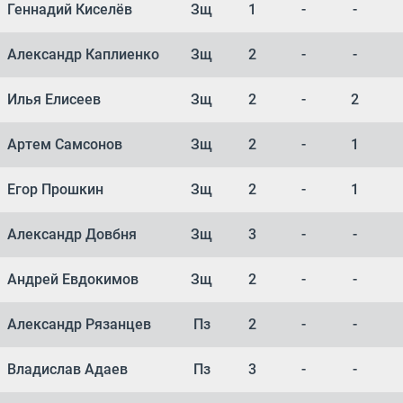
Геннадий Киселёв
Зщ
1
-
-
Александр Каплиенко
Зщ
2
-
-
Илья Елисеев
Зщ
2
-
2
Артем Самсонов
Зщ
2
-
1
Егор Прошкин
Зщ
2
-
1
Александр Довбня
Зщ
3
-
-
Андрей Евдокимов
Зщ
2
-
-
Александр Рязанцев
Пз
2
-
-
Владислав Адаев
Пз
3
-
-