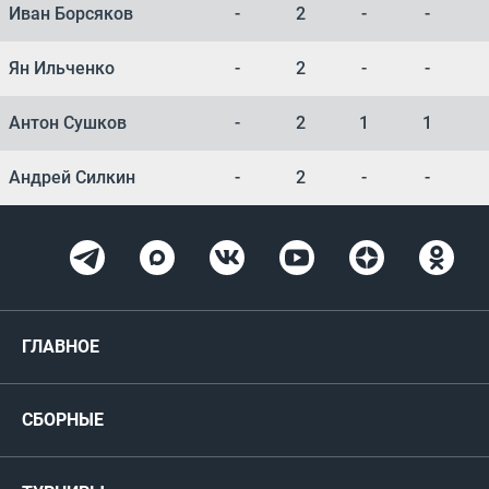
Иван Борсяков
-
2
-
-
Ян Ильченко
-
2
-
-
Антон Сушков
-
2
1
1
Андрей Силкин
-
2
-
-
ГЛАВНОЕ
Новости
СБОРНЫЕ
Медиа
Мужские