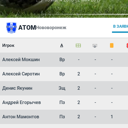
АТОМ
В ЗАЯВ
Нововоронеж
Игрок
А
Алексей Мокшин
Вр
-
-
-
Алексей Сиротин
Вр
2
-
-
Денис Якунин
Зщ
2
-
-
Андрей Егорычев
Пз
2
-
-
Антон Мамонтов
Пз
2
-
1