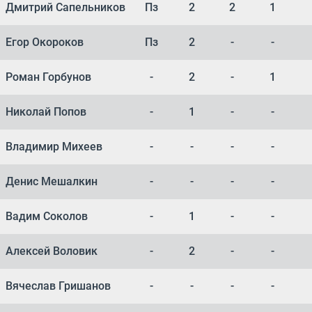
Дмитрий Сапельников
Пз
2
2
1
Егор Окороков
Пз
2
-
-
Роман Горбунов
-
2
-
1
Николай Попов
-
1
-
-
Владимир Михеев
-
-
-
-
Денис Мешалкин
-
-
-
-
Вадим Соколов
-
1
-
-
Алексей Воловик
-
2
-
-
Вячеслав Гришанов
-
-
-
-