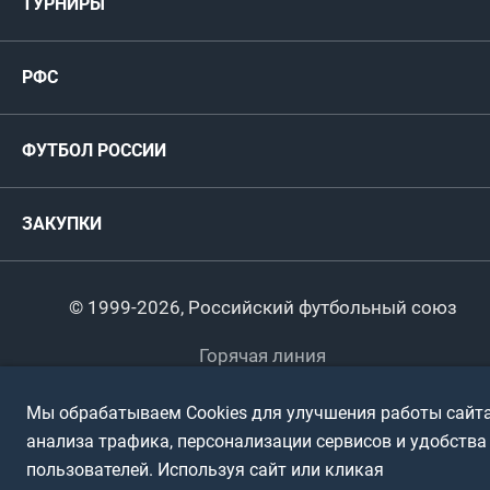
ТУРНИРЫ
Карта болельщика
Женские
РФС
Пресс-центр
РФС
Футзал
ФИФА/УЕФА
Руководство
Антидопинг
Пляжный футбол
ФУТБОЛ РОССИИ
Международные
Комитеты и комиссии
Спонсоры и партнеры
Титулы и трофеи
Футбол
Женщины
Турниры сборных
ЗАКУПКИ
Регионы
Футзал
Студенты
Турниры клубов
Календарный план
Пляжный
Любители
© 1999-2026, Российский футбольный союз
Документы
Мини-футбол
Спортшколы
Горячая линия
Контактная информация
ПОДА-футбол
Дети
Мы обрабатываем Cookies для улучшения работы сайта
Политика обработки персональных данных
анализа трафика, персонализации сервисов и удобства
Футбольное двоеборье
Ветераны
Использование информации
пользователей. Используя сайт или кликая