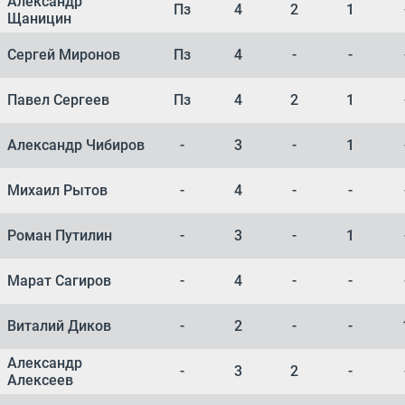
Александр
Пз
4
2
1
Щаницин
Сергей Миронов
Пз
4
-
-
Павел Сергеев
Пз
4
2
1
Александр Чибиров
-
3
-
1
Михаил Рытов
-
4
-
-
Роман Путилин
-
3
-
1
Марат Сагиров
-
4
-
-
Виталий Диков
-
2
-
-
Александр
-
3
2
-
Алексеев