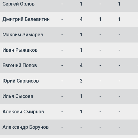
Сергей Орлов
-
1
-
1
Дмитрий Белевитин
-
4
1
1
Максим Зимарев
-
1
-
-
Иван Рыжаков
-
1
-
-
Евгений Попов
-
4
-
-
Юрий Саркисов
-
3
-
-
Илья Сысоев
-
1
-
-
Алексей Смирнов
-
1
-
-
Александр Борунов
-
-
-
-