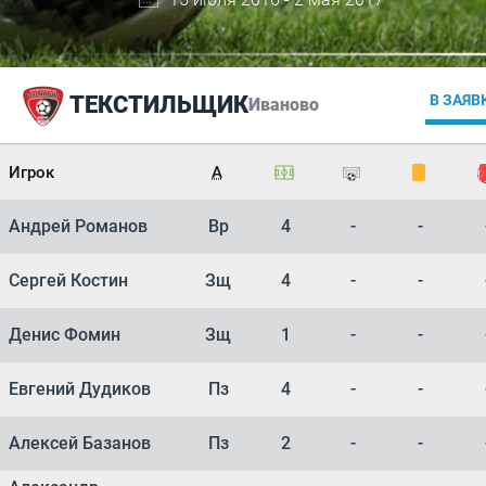
ТЕКСТИЛЬЩИК
В ЗАЯВ
Иваново
Игрок
А
Андрей Романов
Вр
4
-
-
Сергей Костин
Зщ
4
-
-
Денис Фомин
Зщ
1
-
-
Евгений Дудиков
Пз
4
-
-
Алексей Базанов
Пз
2
-
-