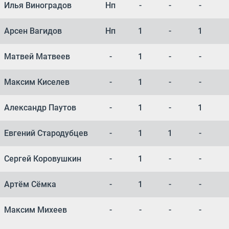
Илья Виноградов
Нп
-
-
-
Арсен Вагидов
Нп
1
-
1
Матвей Матвеев
-
1
-
-
Максим Киселев
-
1
-
-
Александр Паутов
-
1
-
1
Евгений Стародубцев
-
1
1
-
Сергей Коровушкин
-
1
-
-
Артём Сёмка
-
1
-
-
Максим Михеев
-
-
-
-