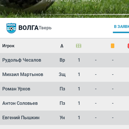
ВОЛГА
В ЗАЯВ
Тверь
Игрок
А
Рудольф Чесалов
Вр
1
-
-
Михаил Мартынов
Зщ
1
-
-
Роман Урхов
Пз
1
-
-
Антон Соловьев
Пз
1
-
-
Евгений Пышкин
Ун
1
-
-