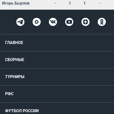
Игорь Бырлов
-
1
1
-
ГЛАВНОЕ
Новости
СБОРНЫЕ
Медиа
Мужские
ТУРНИРЫ
Карта болельщика
Женские
РФС
Пресс-центр
РФС
Футзал
ФИФА/УЕФА
Руководство
Антидопинг
Пляжный футбол
ФУТБОЛ РОССИИ
Международные