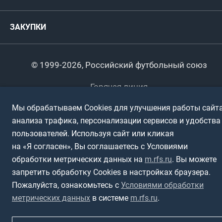
Комитеты и комиссии
Спонсоры и партнеры
Титулы и трофеи
Футбол
Женщины
Турниры сборных
ЗАКУПКИ
Регионы
Футзал
Студенты
Турниры клубов
Календарный план
Пляжный
Любители
© 1999-2026, Российский футбольный союз
Документы
Мини-футбол
Спортшколы
Горячая линия
Контактная информация
ПОДА-футбол
Дети
Мы обрабатываем Cookies для улучшения работы сайта
Политика обработки персональных данных
анализа трафика, персонализации сервисов и удобства
Футбольное двоеборье
Ветераны
пользователей. Используя сайт или кликая
Использование информации
на «Я согласен», Вы соглашаетесь с Условиями
Полная версия сайта
Интерактивный
Спортсмены с ОВЗ
обработки метрических данных на
m.rfs.ru
. Вы можете
запретить обработку Cookies в настройках браузера.
Пожалуйста, ознакомьтесь с
Условиями обработки
метрических данных
в системе
m.rfs.ru
.