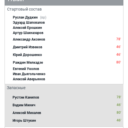
Стартовый состав
Руслан Дудкин
(вр)
Эдуард Шаповалов
Алексей Ерошкин
Артур Шахназаров
78'
Александр Аксенов
46'
Дмитрий Извеков
46'
Юрий Дорошенко
80'
Ражден Мелкадзе
Евгений Уколов
Иван Дьягольченко
Алексей Аверьянов
Запасные
78'
Рустэм Канипов
46'
Вадим Минич
80'
Алексей Михалев
46'
Игорь Штукин