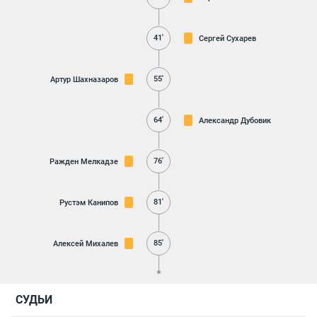
41'
Сергей Сухарев
55'
Артур Шахназаров
64'
Александр Дубовик
76'
Ражден Мелкадзе
81'
Рустэм Канипов
85'
Алексей Михалев
СУДЬИ