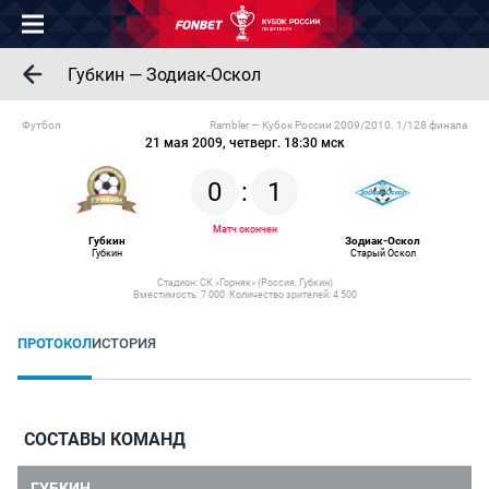
Губкин — Зодиак-Оскол
Футбол
Rambler — Кубок России 2009/2010. 1/128 финала
21 мая 2009, четверг. 18:30 мск
0
:
1
Матч окончен
Губкин
Зодиак-Оскол
Губкин
Старый Оскол
Стадион: СК «Горняк» (Россия, Губкин)
Вместимость: 7 000. Количество зрителей: 4 500
ПРОТОКОЛ
ИСТОРИЯ
СОСТАВЫ КОМАНД
ГУБКИН