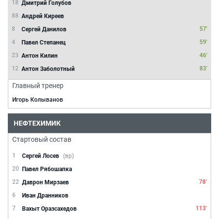
18
Дмитрий Голубов
88
Андрей Киреев
8
57'
Сергей Данилов
4
59'
Павел Степанец
23
46'
Антон Килин
12
83'
Антон Заболотный
Главный тренер
Игорь Колыванов
НЕФТЕХИМИК
Стартовый состав
1
Сергей Лосев
(вр)
20
Павел Рябошапка
22
78'
Даврон Мирзаев
6
Иван Дранников
7
113'
Вахыт Оразсахедов