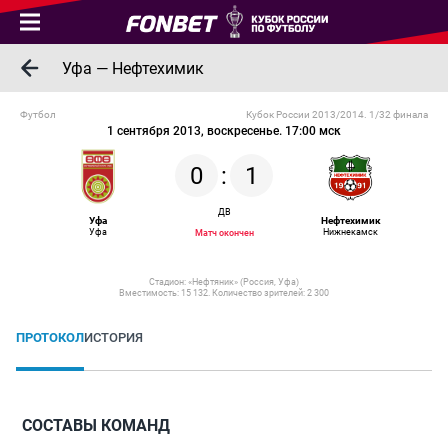
Уфа — Нефтехимик
Футбол
Кубок России 2013/2014. 1/32 финала
1 сентября 2013, воскресенье. 17:00 мск
0
:
1
ДВ
Уфа
Нефтехимик
Уфа
Нижнекамск
Матч окончен
Стадион: «Нефтяник» (Россия, Уфа)
Вместимость: 15 132. Количество зрителей: 2 300
ПРОТОКОЛ
ИСТОРИЯ
СОСТАВЫ КОМАНД