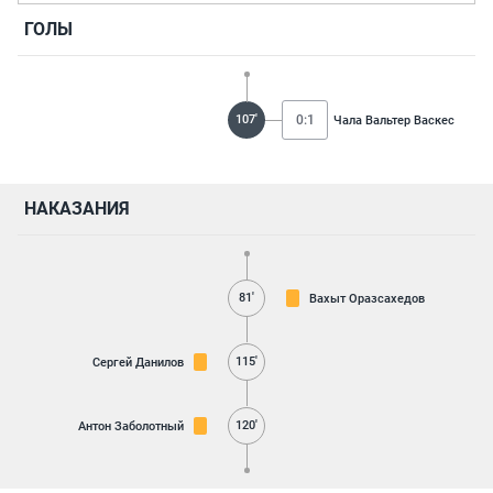
ГОЛЫ
107'
0:1
Чала Вальтер Васкес
НАКАЗАНИЯ
81'
Вахыт Оразсахедов
115'
Сергей Данилов
120'
Антон Заболотный