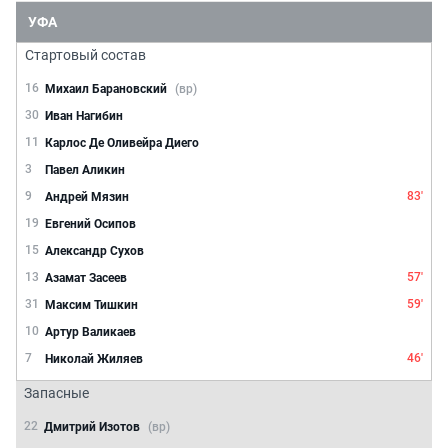
УФА
Стартовый состав
16
Михаил Барановский
(вр)
30
Иван Нагибин
11
Карлос Де Оливейра Диего
3
Павел Аликин
9
83'
Андрей Мязин
19
Евгений Осипов
15
Александр Сухов
13
57'
Азамат Засеев
31
59'
Максим Тишкин
10
Артур Валикаев
7
46'
Николай Жиляев
Запасные
22
Дмитрий Изотов
(вр)