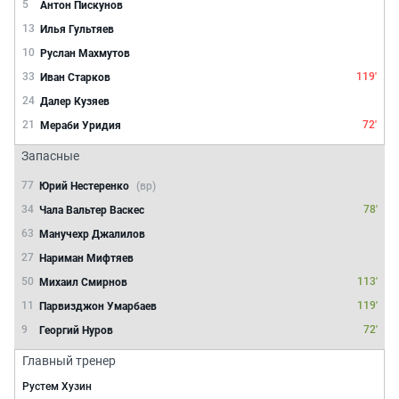
5
Антон Пискунов
13
Илья Гультяев
10
Руслан Махмутов
33
119'
Иван Старков
24
Далер Кузяев
21
72'
Мераби Уридия
Запасные
77
Юрий Нестеренко
(вр)
34
78'
Чала Вальтер Васкес
63
Манучехр Джалилов
27
Нариман Мифтяев
50
113'
Михаил Смирнов
11
119'
Парвизджон Умарбаев
9
72'
Георгий Нуров
Главный тренер
Рустем Хузин