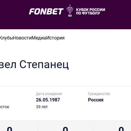
Клубы
Новости
Медиа
История
вел
Степанец
Дата рождения
Гражданство
26.05.1987
Россия
осток
39 лет
0
0
0