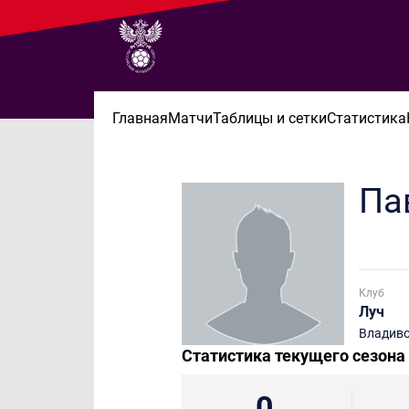
Главная
Матчи
Таблицы и сетки
Статистика
Па
Клуб
Луч
Владив
Статистика текущего сезона
0