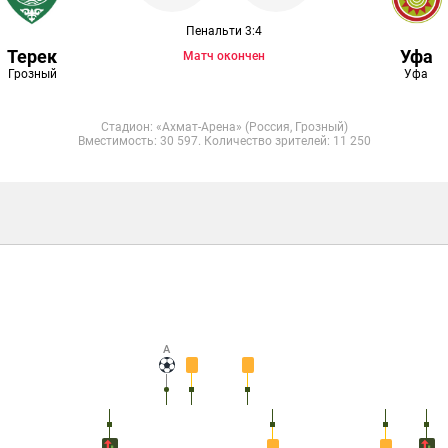
Пенальти 3:4
Терек
Уфа
Матч окончен
Грозный
Уфа
Стадион: «​Ахмат-Арена​» (Россия, Грозный)
Вместимость: 30 597. Количество зрителей: 11 250