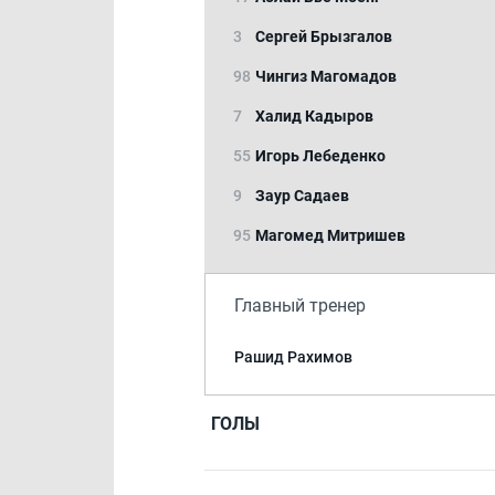
3
Сергей Брызгалов
98
Чингиз Магомадов
7
Халид Кадыров
55
Игорь Лебеденко
9
Заур Садаев
95
Магомед Митришев
Главный тренер
Рашид Рахимов
ГОЛЫ