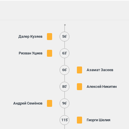
Далер Кузяев
56'
Ризван Уциев
63'
66'
Азамат Засеев
80'
Алексей Никитин
Андрей Семёнов
96'
115'
Гиорги Шелия