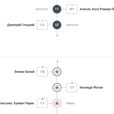
11'
0:1
Анхель Хосе Ромеро 
Автогол
Дмитрий Стоцкий
1:1
53'
Автогол
Беким Балай
1:0
1:1
Кехинде Фатаи
Гонсалес Хулиан Пирис
1:1
Мимо