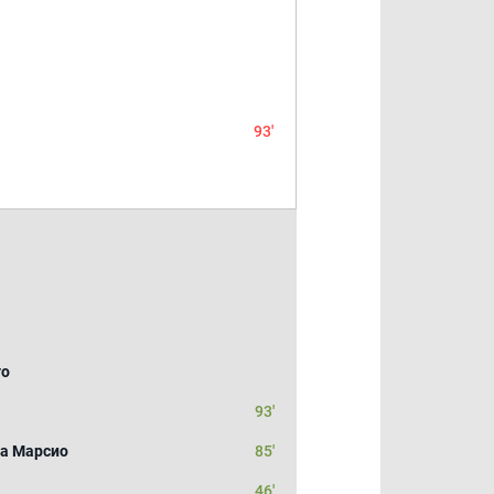
93'
го
93'
за Марсио
85'
46'