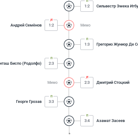
1:2
Сильвестр Эмека Игб
Андрей Семёнов
1:2
Мимо
1:3
Грегорио Жуниор Де С
нташ Биспо (Родолфо)
2:3
2:3
Дмитрий Стоцкий
Мимо
Георге Грозав
3:3
3:4
Азамат Засеев