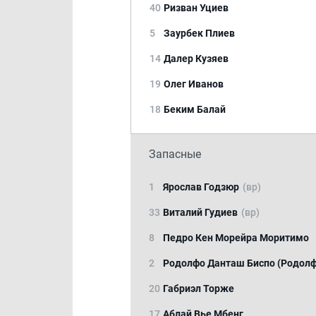
40
Ризван Уциев
5
Заурбек Плиев
14
Далер Кузяев
19
Олег Иванов
18
Беким Балай
Запасные
1
Ярослав Годзюр
(вр)
33
Виталий Гудиев
(вр)
8
Педро Кен Морейра Моритимо
2
Родолфо Данташ Биспо (Родолф
20
Габриэл Торже
17
Аблай Вье Мбенг