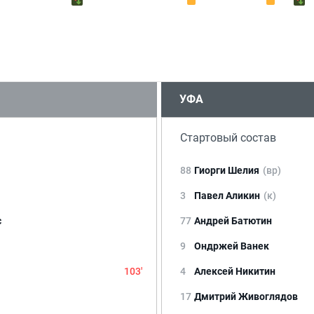
УФА
Стартовый состав
88
Гиорги Шелия
(вр)
3
Павел Аликин
(к)
с
77
Андрей Батютин
9
Ондржей Ванек
103'
4
Алексей Никитин
17
Дмитрий Живоглядов