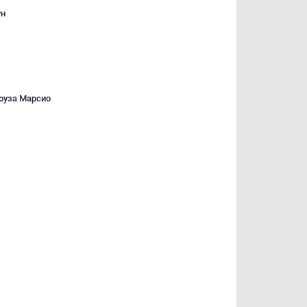
ун
оуза Марсио