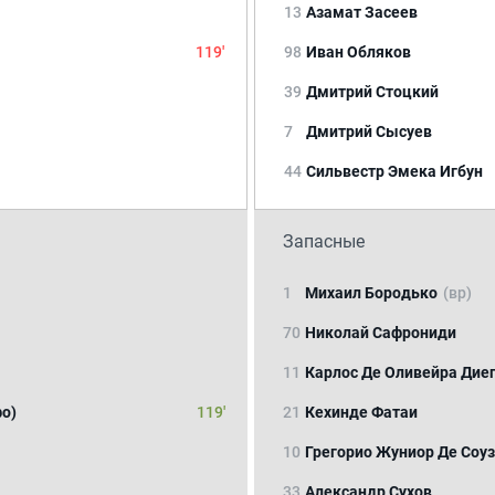
13
Азамат Засеев
119'
98
Иван Обляков
39
Дмитрий Стоцкий
7
Дмитрий Сысуев
44
Сильвестр Эмека Игбун
Запасные
1
Михаил Бородько
(вр)
70
Николай Сафрониди
11
Карлос Де Оливейра Дие
о)
119'
21
Кехинде Фатаи
10
Грегорио Жуниор Де Соу
33
Александр Сухов