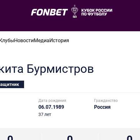
Клубы
Новости
Медиа
История
кита
Бурмистров
защитник
Дата рождения
Гражданство
06.07.1989
Россия
37 лет
0
0
0