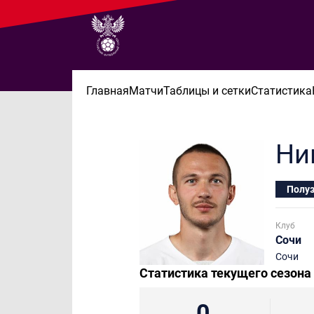
Главная
Матчи
Таблицы и сетки
Статистика
Ни
Полу
Клуб
Сочи
Сочи
Статистика текущего сезона
0