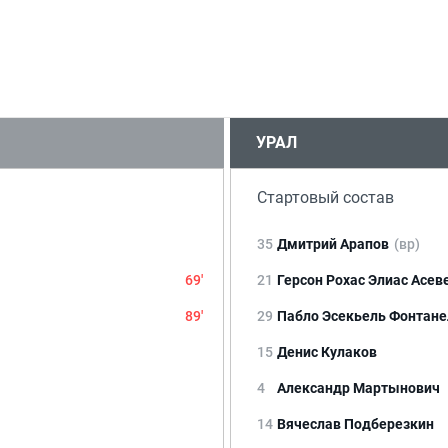
УРАЛ
Стартовый состав
35
Дмитрий Арапов
(вр)
69'
21
Герсон Рохас Элиас Асев
89'
29
Пабло Эсекьель Фонтане
15
Денис Кулаков
4
Александр Мартынович
14
Вячеслав Подберезкин