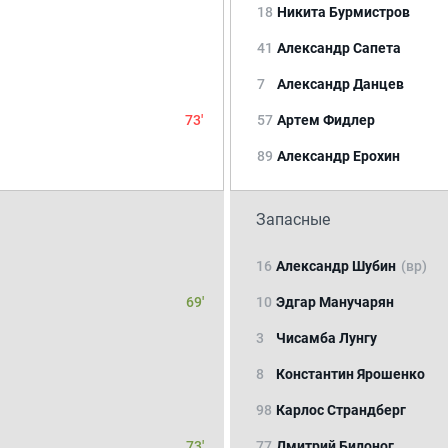
18
Никита Бурмистров
41
Александр Сапета
7
Александр Данцев
73'
57
Артем Фидлер
89
Александр Ерохин
Запасные
16
Александр Шубин
(вр)
69'
10
Эдгар Манучарян
3
Чисамба Лунгу
8
Константин Ярошенко
98
Карлос Страндберг
73'
77
Дмитрий Билоног