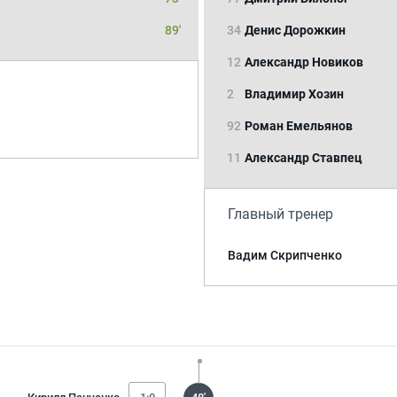
89'
34
Денис Дорожкин
12
Александр Новиков
2
Владимир Хозин
92
Роман Емельянов
11
Александр Ставпец
Главный тренер
Вадим Скрипченко