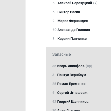
6
Алексей Березуцкий
(к)
5
Виктор Васин
2
Марио Фернандес
60
Александр Головин
8
Кирилл Панченко
Запасные
35
Игорь Акинфеев
(вр)
3
Понтус Вернблум
25
Роман Еременко
4
Сергей Игнашевич
42
Георгий Щенников
10
Алан Дзагоев