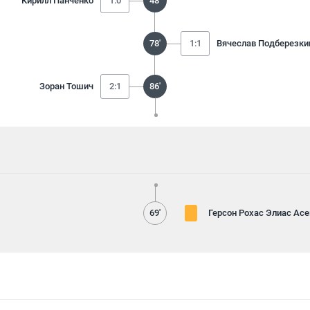
Кирилл Панченко
1:0
48'
78'
1:1
Вячеслав Подберезки
Зоран Тошич
2:1
86'
69'
Герсон Рохас Элиас Ас