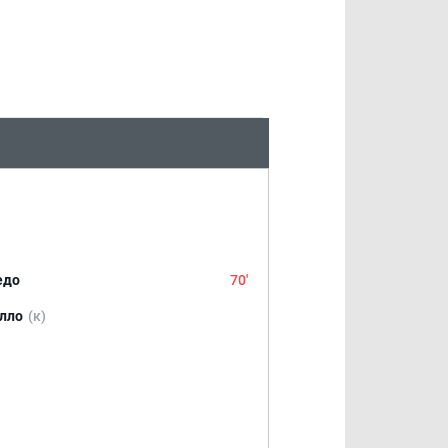
едо
70'
лло
(к)