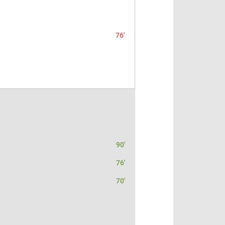
76'
90'
76'
70'