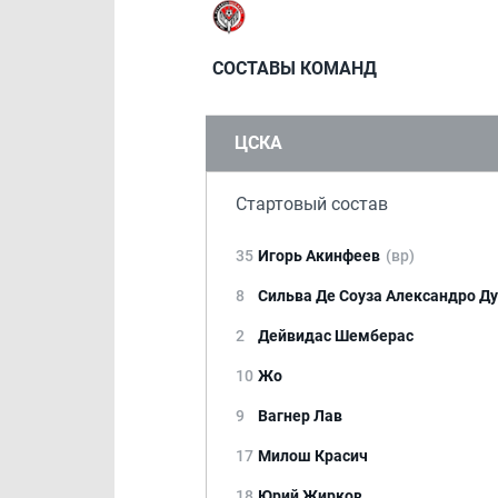
СОСТАВЫ КОМАНД
ЦСКА
Стартовый состав
35
Игорь Акинфеев
(вр)
8
Сильва Де Соуза Александро Д
2
Дейвидас Шемберас
10
Жо
9
Вагнер Лав
17
Милош Красич
18
Юрий Жирков