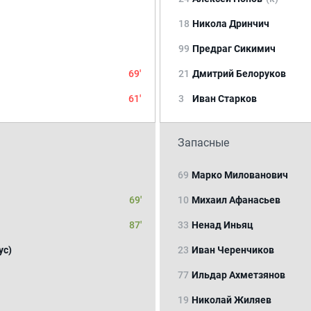
18
Никола Дринчич
99
Предраг Сикимич
69'
21
Дмитрий Белоруков
61'
3
Иван Старков
Запасные
69
Марко Милованович
69'
10
Михаил Афанасьев
87'
33
Ненад Иньяц
ус)
23
Иван Черенчиков
77
Ильдар Ахметзянов
19
Николай Жиляев