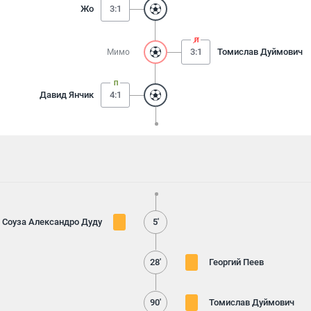
Жо
3:1
3:1
Томислав Дуймович
Мимо
Давид Янчик
4:1
 Соуза Александро Дуду
5'
28'
Георгий Пеев
90'
Томислав Дуймович