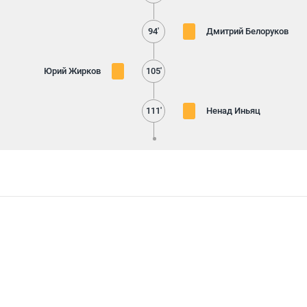
94'
Дмитрий Белоруков
Юрий Жирков
105'
111'
Ненад Иньяц