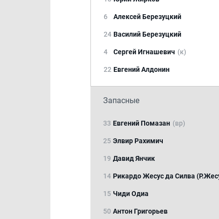
6
Алексей Березуцкий
24
Василий Березуцкий
4
Сергей Игнашевич
(к)
22
Евгений Алдонин
Запасные
33
Евгений Помазан
(вр)
25
Элвир Рахимич
19
Давид Янчик
14
Рикардо Жесус да Силва (Р.Жес
15
Чиди Одиа
50
Антон Григорьев