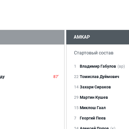
АМКАР
Стартовый состав
1
Владимир Габулов
(вр)
уду
87'
22
Томислав Дуймович
14
Захари Сираков
29
Мартин Кушев
15
Миклош Гаал
7
Георгий Пеев
24
Алексей Попов
(к)