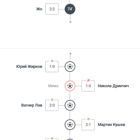
Жо
2:2
74'
Юрий Жирков
1:0
1:0
Никола Дринчич
Мимо
Вагнер Лав
2:0
2:1
Мартин Кушев