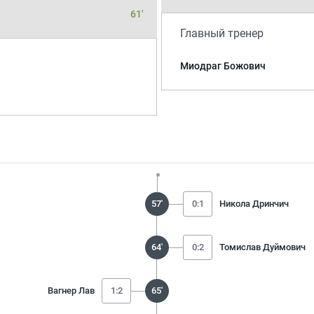
61'
Главный тренер
Миодраг Божович
57'
0:1
Никола Дринчич
64'
0:2
Томислав Дуймович
Вагнер Лав
1:2
65'