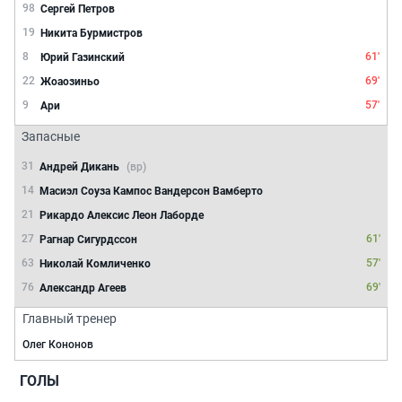
98
Сергей Петров
19
Никита Бурмистров
8
61'
Юрий Газинский
22
69'
Жоаозиньо
9
57'
Ари
Запасные
31
Андрей Дикань
(вр)
14
Масиэл Соуза Кампос Вандерсон Вамберто
21
Рикардо Алексис Леон Лаборде
27
61'
Рагнар Сигурдссон
63
57'
Николай Комличенко
76
69'
Александр Агеев
Главный тренер
Олег Кононов
ГОЛЫ