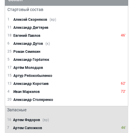
Стартовый состав
1
Алексей Скорняков
(вр)
11
Александр Дегтярев
18
46'
Евгений Павлов
6
Александр Дутов
(к)
25
Роман Семякин
5
Александр Горбатюк
17
Артём Молодцов
15
Артур Рябокобыленко
13
62'
Александр Коротаев
4
72'
Иван Маркелов
20
Александр Столяренко
Запасные
16
Артем Федоров
(вр)
7
46'
Артем Сапожков