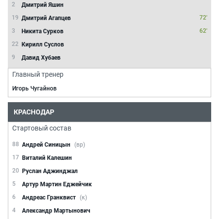
2
Дмитрий Яшин
19
72'
Дмитрий Агапцев
3
62'
Никита Сурков
22
Кирилл Суслов
9
Давид Хубаев
Главный тренер
Игорь Чугайнов
КРАСНОДАР
Стартовый состав
88
Андрей Синицын
(вр)
17
Виталий Калешин
20
Руслан Аджинджал
5
Артур Мартин Еджейчик
6
Андреас Гранквист
(к)
4
Александр Мартынович