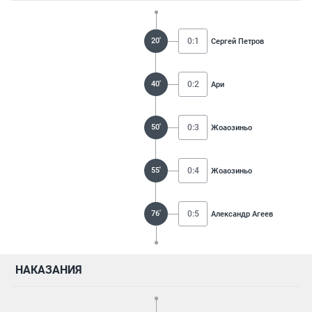
20'
0:1
Сергей Петров
40'
0:2
Ари
50'
0:3
Жоаозиньо
55'
0:4
Жоаозиньо
76'
0:5
Александр Агеев
НАКАЗАНИЯ