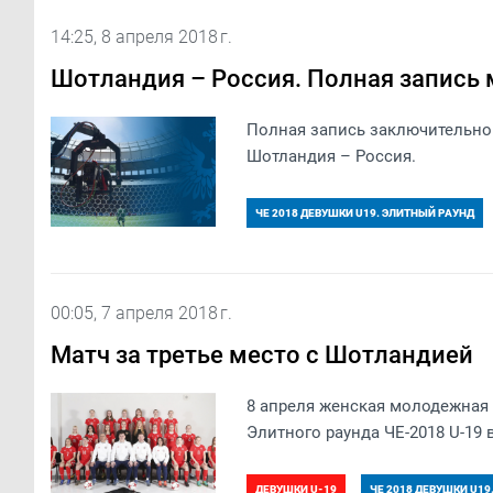
14:25, 8 апреля 2018 г.
Шотландия – Россия. Полная запись 
Полная запись заключительног
Шотландия – Россия.
ЧЕ 2018 ДЕВУШКИ U19. ЭЛИТНЫЙ РАУНД
00:05, 7 апреля 2018 г.
Матч за третье место с Шотландией
8 апреля женская молодежная
Элитного раунда ЧЕ-2018 U-19 
ДЕВУШКИ U-19
ЧЕ 2018 ДЕВУШКИ U19