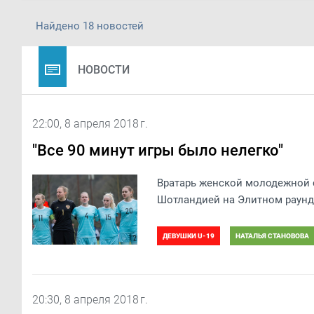
Найдено 18 новостей
НОВОСТИ
22:00, 8 апреля 2018 г.
"Все 90 минут игры было нелегко"
Вратарь женской молодежной 
Шотландией на Элитном раунде
ДЕВУШКИ U-19
НАТАЛЬЯ СТАНОВОВА
20:30, 8 апреля 2018 г.