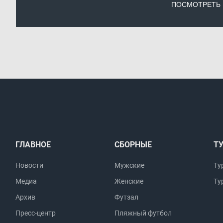
ПОСМОТРЕТЬ
ГЛАВНОЕ
СБОРНЫЕ
Т
Новости
Мужские
Ту
Медиа
Женские
Ту
Архив
Футзал
Пресс-центр
Пляжный футбол