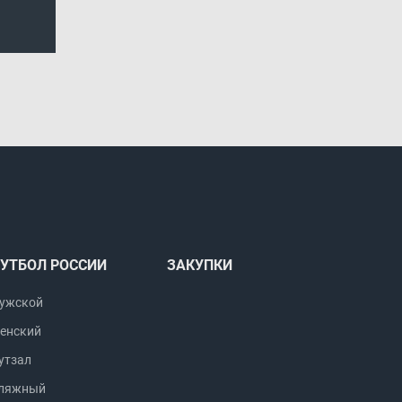
УТБОЛ РОССИИ
ЗАКУПКИ
ужской
енский
утзал
ляжный