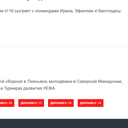
и U-16 сыграет с командами Ирана, Эфиопии и Бангладеш.
ой сборной в Пхеньяне, молодёжка в Северной Македонии,
а Турнирах развития УЕФА.
КИ U-15
ДЕВУШКИ U-17
ДЕВУШКИ U-19
ДЕВУШКИ U-16