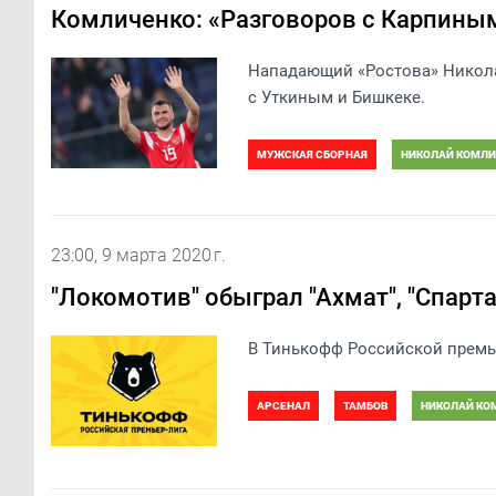
Комличенко: «Разговоров с Карпиным
Нападающий «Ростова» Никола
с Уткиным и Бишкеке.
МУЖСКАЯ СБОРНАЯ
НИКОЛАЙ КОМЛИ
23:00, 9 марта 2020 г.
"Локомотив" обыграл "Ахмат", "Спарта
В Тинькофф Российской премье
АРСЕНАЛ
ТАМБОВ
НИКОЛАЙ КО