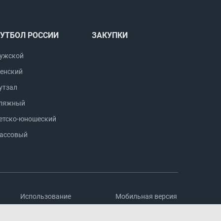
УТБОЛ РОССИИ
ЗАКУПКИ
ужской
енский
утзал
ляжный
етско-юношеский
ассовый
Использование
Мобильная версия
информации
сайта