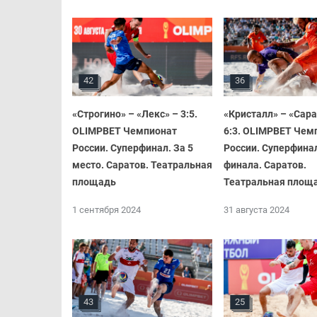
42
36
«Строгино» – «Лекс» – 3:5.
«Кристалл» – «Сара
OLIMPBET Чемпионат
6:3. OLIMPBET Чем
России. Суперфинал. За 5
России. Суперфинал
место. Саратов. Театральная
финала. Саратов.
площадь
Театральная площ
1 сентября 2024
31 августа 2024
43
25