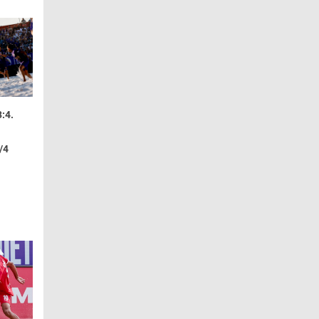
:4.
/4