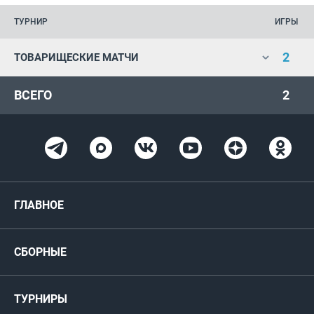
ТУРНИР
ИГРЫ
2
ТОВАРИЩЕСКИЕ МАТЧИ
ВСЕГО
2
ГЛАВНОЕ
Новости
СБОРНЫЕ
Медиа
Мужские
ТУРНИРЫ
Карта болельщика