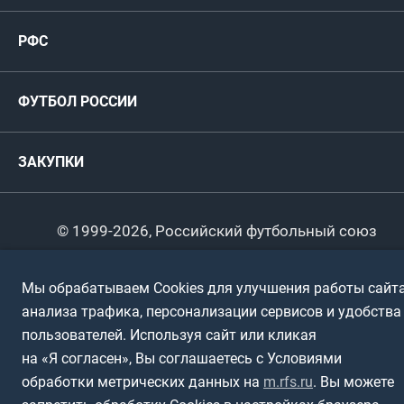
Женские
РФС
Пресс-центр
РФС
Футзал
ФИФА/УЕФА
Руководство
Антидопинг
Пляжный футбол
ФУТБОЛ РОССИИ
Международные
Комитеты и комиссии
Спонсоры и партнеры
Титулы и трофеи
Футбол
Женщины
Турниры сборных
ЗАКУПКИ
Регионы
Футзал
Студенты
Турниры клубов
Календарный план
Пляжный
Любители
© 1999-2026, Российский футбольный союз
Документы
Мини-футбол
Спортшколы
Горячая линия
Мы обрабатываем Cookies для улучшения работы сайта
Контактная информация
ПОДА-футбол
Дети
анализа трафика, персонализации сервисов и удобства
Политика обработки персональных данных
пользователей. Используя сайт или кликая
Футбольное двоеборье
Ветераны
Использование информации
на «Я согласен», Вы соглашаетесь с Условиями
обработки метрических данных на
m.rfs.ru
. Вы можете
Полная версия сайта
Интерактивный
Спортсмены с ОВЗ