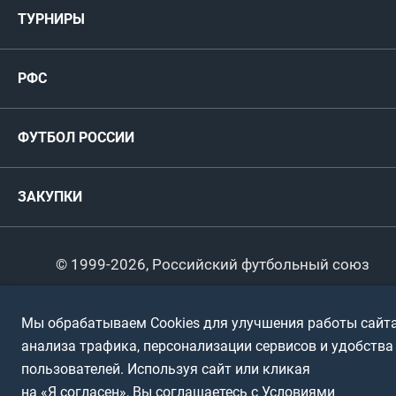
Мужские
ТУРНИРЫ
Карта болельщика
Женские
РФС
Пресс-центр
РФС
Футзал
ФИФА/УЕФА
Руководство
Антидопинг
Пляжный футбол
ФУТБОЛ РОССИИ
Международные
Комитеты и комиссии
Спонсоры и партнеры
Титулы и трофеи
Футбол
Женщины
Турниры сборных
ЗАКУПКИ
Регионы
Футзал
Студенты
Турниры клубов
Календарный план
Пляжный
Любители
© 1999-2026, Российский футбольный союз
Документы
Мини-футбол
Спортшколы
Горячая линия
Мы обрабатываем Cookies для улучшения работы сайта
Контактная информация
ПОДА-футбол
Дети
анализа трафика, персонализации сервисов и удобства
Политика обработки персональных данных
пользователей. Используя сайт или кликая
Футбольное двоеборье
Ветераны
Использование информации
на «Я согласен», Вы соглашаетесь с Условиями