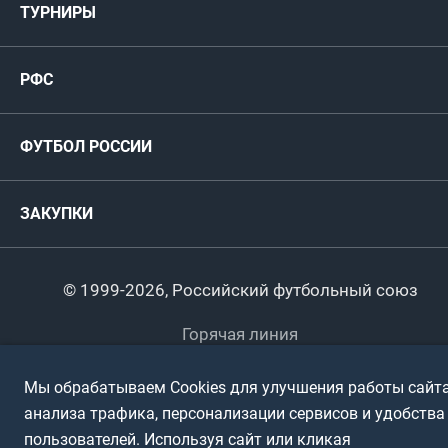
ТУРНИРЫ
Карта болельщика
Женские
РФС
Пресс-центр
РФС
Футзал
ФИФА/УЕФА
Руководство
Антидопинг
Пляжный футбол
ФУТБОЛ РОССИИ
Международные
Комитеты и комиссии
Спонсоры и партнеры
Титулы и трофеи
Футбол
Женщины
Турниры сборных
ЗАКУПКИ
Регионы
Футзал
Студенты
Турниры клубов
Календарный план
Пляжный
Любители
© 1999-2026, Российский футбольный союз
Документы
Мини-футбол
Спортшколы
Горячая линия
Контактная информация
ПОДА-футбол
Дети
Мы обрабатываем Cookies для улучшения работы сайта
Политика обработки персональных данных
анализа трафика, персонализации сервисов и удобства
Футбольное двоеборье
Ветераны
Использование информации
пользователей. Используя сайт или кликая