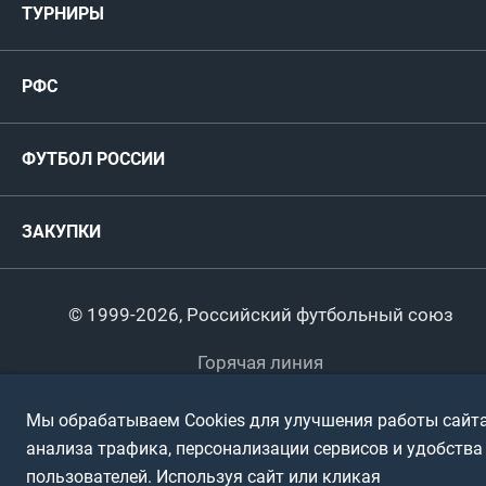
ТУРНИРЫ
Карта болельщика
Женские
РФС
Пресс-центр
РФС
Футзал
ФИФА/УЕФА
Руководство
Антидопинг
Пляжный футбол
ФУТБОЛ РОССИИ
Международные
Комитеты и комиссии
Спонсоры и партнеры
Титулы и трофеи
Футбол
Женщины
Турниры сборных
ЗАКУПКИ
Регионы
Футзал
Студенты
Турниры клубов
Календарный план
Пляжный
Любители
© 1999-2026, Российский футбольный союз
Документы
Мини-футбол
Спортшколы
Горячая линия
Контактная информация
ПОДА-футбол
Дети
Мы обрабатываем Cookies для улучшения работы сайта
Политика обработки персональных данных
анализа трафика, персонализации сервисов и удобства
Футбольное двоеборье
Ветераны
Использование информации
пользователей. Используя сайт или кликая