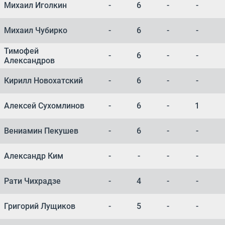
Михаил Иголкин
-
6
-
-
Михаил Чубирко
-
6
-
-
Тимофей
-
6
-
-
Александров
Кирилл Новохатский
-
6
-
-
Алексей Сухомлинов
-
6
-
1
Вениамин Пекушев
-
6
-
-
Александр Ким
-
-
-
-
Рати Чихрадзе
-
4
-
-
Григорий Лущиков
-
5
-
-