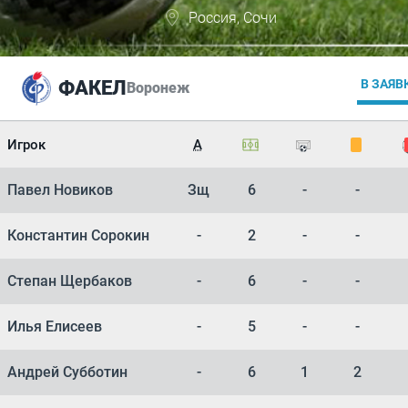
Россия, Сочи
ФАКЕЛ
В ЗАЯВ
Воронеж
Игрок
А
Павел Новиков
Зщ
6
-
-
Константин Сорокин
-
2
-
-
Степан Щербаков
-
6
-
-
Илья Елисеев
-
5
-
-
Андрей Субботин
-
6
1
2