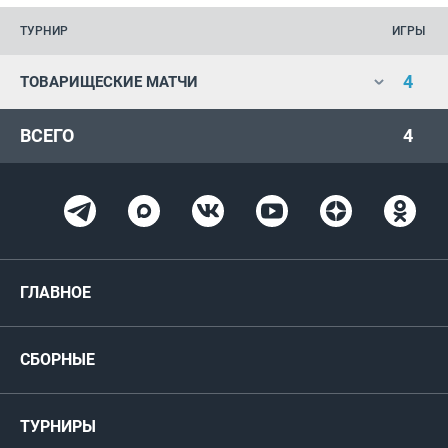
ТУРНИР
ИГРЫ
4
ТОВАРИЩЕСКИЕ МАТЧИ
ВСЕГО
4
ГЛАВНОЕ
Новости
СБОРНЫЕ
Медиа
Мужские
ТУРНИРЫ
Карта болельщика