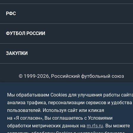
Женские
РФС
Пресс-центр
РФС
Футзал
ФИФА/УЕФА
Руководство
Антидопинг
Пляжный футбол
ФУТБОЛ РОССИИ
Международные
Комитеты и комиссии
Спонсоры и партнеры
Титулы и трофеи
Футбол
Женщины
Турниры сборных
ЗАКУПКИ
Регионы
Футзал
Студенты
Турниры клубов
Календарный план
Пляжный
Любители
© 1999-2026, Российский футбольный союз
Документы
Мини-футбол
Спортшколы
Горячая линия
Мы обрабатываем Cookies для улучшения работы сайта
Контактная информация
ПОДА-футбол
Дети
анализа трафика, персонализации сервисов и удобства
Политика обработки персональных данных
пользователей. Используя сайт или кликая
Футбольное двоеборье
Ветераны
Использование информации
на «Я согласен», Вы соглашаетесь с Условиями
обработки метрических данных на
m.rfs.ru
. Вы можете
Полная версия сайта
Интерактивный
Спортсмены с ОВЗ