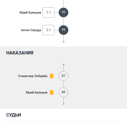
1:1
75'
Юрий Кулешов
2:1
79'
Антон Середа
НАКАЗАНИЯ
21'
Станислав Лебамба
39'
Юрий Кулешов
СУДЬИ