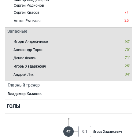
Виктор Владимиров
Сергей Родионов
71'
Сергей Квасов
25'
Антон Рыньгач
Запасные
62'
Игорь Андрейчиков
75'
Александр Торян
71'
Денис Фолин
25'
Игорь Хадаркевич
34'
Андрей Лях
Главный тренер
Владимир Казаков
ГОЛЫ
42'
0:1
Игорь Хадаркевич