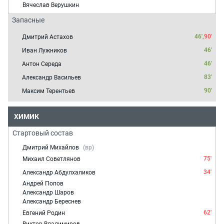
Вячеслав Верушкин
Запасные
46',
90'
Дмитрий Астахов
46'
Иван Лужников
46'
Антон Середа
83'
Александр Васильев
90'
Максим Терентьев
ХИМИК
Стартовый состав
Дмитрий Михайлов
(вр)
75'
Михаил Советлянов
34'
Александр Абдулхаликов
Андрей Попов
Александр Шаров
Александр Береснев
62'
Евгений Родин