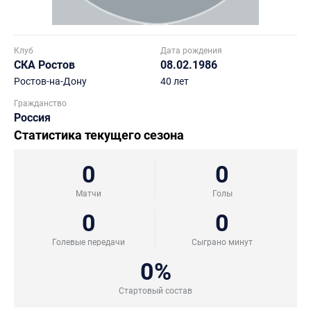
Клуб
Дата рождения
СКА Ростов
08.02.1986
Ростов-на-Дону
40 лет
Гражданство
Россия
Статистика текущего сезона
0
0
Матчи
Голы
0
0
Голевые передачи
Сыграно минут
0%
Стартовый состав