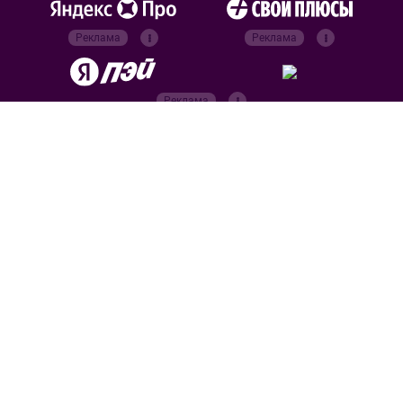
Реклама
Реклама
Реклама
Реклама
Официальные
партнёры
Российский футбольный
союз
Все права защищены. 2026