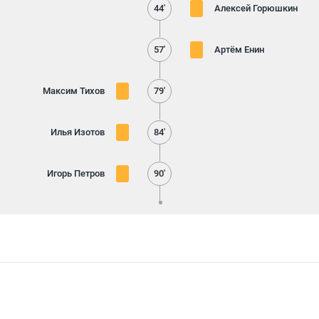
44'
Алексей Горюшкин
57'
Артём Енин
Максим Тихов
79'
Илья Изотов
84'
Игорь Петров
90'