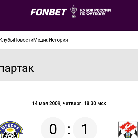
Клубы
Новости
Медиа
История
партак
14 мая 2009, четверг. 18:30 мск
0
:
1