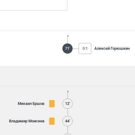
71'
0:1
Алексей Горюшкин
Михаил Ершов
12'
Владимир Моисеев
44'