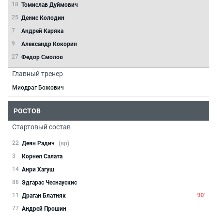
18
Томислав Дуймович
25
Денис Колодин
7
Андрей Каряка
9
Александр Кокорин
27
Федор Смолов
Главный тренер
Миодраг Божович
РОСТОВ
Стартовый состав
22
Деян Радич
(вр)
3
Корнел Салата
14
Анри Хагуш
88
Эдгарас Чеснаускис
11
90'
Драган Блатняк
77
Андрей Прошин