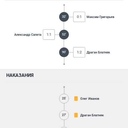
32'
0:1
Максим Григорьев
1:1
52'
Александр Сапета
90'
1:2
Драган Блатняк
НАКАЗАНИЯ
25'
Олег Иванов
27'
Драган Блатняк