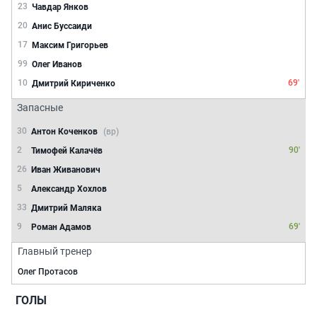
23
Чавдар Янков
20
Анис Буссаиди
17
Максим Григорьев
99
Олег Иванов
10
69'
Дмитрий Кириченко
Запасные
30
Антон Коченков
(вр)
2
90'
Тимофей Калачёв
26
Иван Живанович
5
Александр Хохлов
33
Дмитрий Маляка
9
69'
Роман Адамов
Главный тренер
Олег Протасов
ГОЛЫ