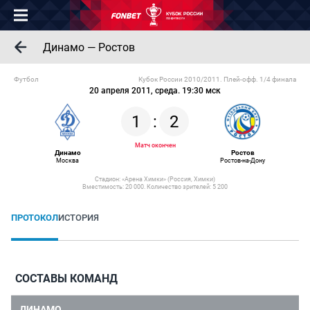
Динамо — Ростов
Футбол
Кубок России 2010/2011. Плей-офф. 1/4 финала
20 апреля 2011, среда. 19:30 мск
1
:
2
Матч окончен
Динамо
Ростов
Москва
Ростов-на-Дону
Стадион: «Арена Химки» (Россия, Химки)
Вместимость: 20 000. Количество зрителей: 5 200
ПРОТОКОЛ
ИСТОРИЯ
СОСТАВЫ КОМАНД
ДИНАМО