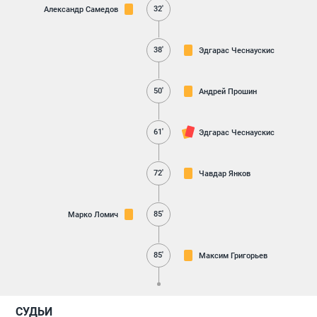
32'
Александр Самедов
38'
Эдгарас Чеснаускис
50'
Андрей Прошин
61'
Эдгарас Чеснаускис
72'
Чавдар Янков
85'
Марко Ломич
85'
Максим Григорьев
СУДЬИ