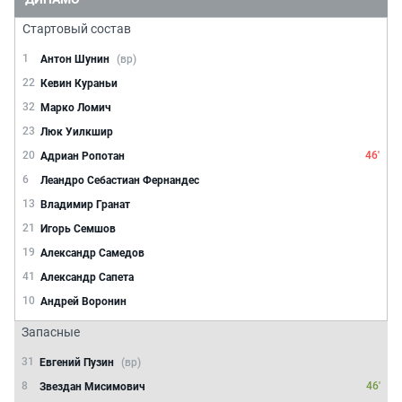
Стартовый состав
1
Антон Шунин
(вр)
22
Кевин Кураньи
32
Марко Ломич
23
Люк Уилкшир
20
46'
Адриан Ропотан
6
Леандро Себастиан Фернандес
13
Владимир Гранат
21
Игорь Семшов
19
Александр Самедов
41
Александр Сапета
10
Андрей Воронин
Запасные
31
Евгений Пузин
(вр)
8
46'
Звездан Мисимович