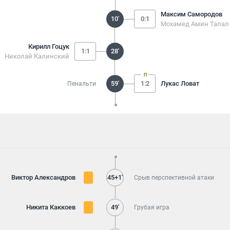
Максим Самородов
10'
0:1
Мохамед Амин Талал
Кирилл Гоцук
1:1
28'
Николай Калинский
59'
1:2
Лукас Ловат
Пенальти
Виктор Александров
45+1'
Срыв перспективной атаки
Никита Каккоев
49'
Грубая игра