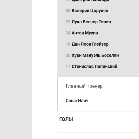
80
Валерий Царукян
29
Лука Веснер Тичич
34
Антон Мухин
18
Дан Леон Глейзер
20
Хуан Мануэль Боселли
17
Станислав Лапинский
Главный тренер
Саша Илич
ГОЛЫ