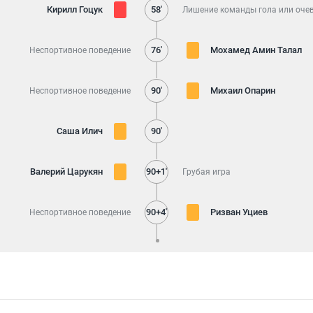
Кирилл Гоцук
58'
Лишение команды гола или оче
76'
Мохамед Амин Талал
Неспортивное поведение
90'
Михаил Опарин
Неспортивное поведение
Саша Илич
90'
Валерий Царукян
90+1'
Грубая игра
90+4'
Ризван Уциев
Неспортивное поведение