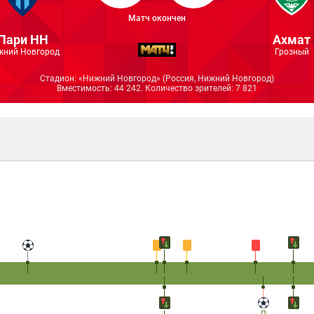
Матч окончен
Пари НН
Ахмат
жний Новгород
Грозный
Стадион: «Нижний Новгород» (Россия, Нижний Новгород)
Вместимость: 44 242. Количество зрителей: 7 821