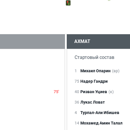
АХМАТ
Стартовый состав
1
Михаил Опарин
(вр)
75
Надер Гандри
75'
40
Ризван Уциев
(к)
36
Лукас Ловат
4
Турпал-Али Ибишев
14
Мохамед Амин Талал