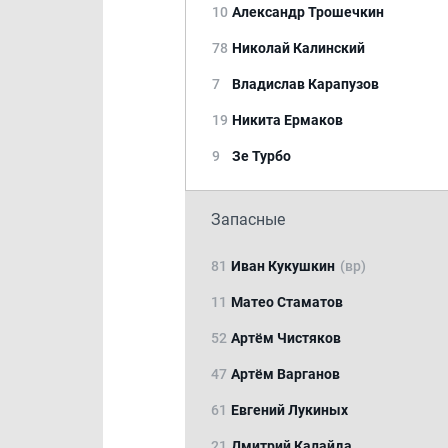
10
Александр Трошечкин
78
Николай Калинский
7
Владислав Карапузов
19
Никита Ермаков
9
Зе Турбо
Запасные
81
Иван Кукушкин
(вр)
11
Матео Стаматов
52
Артём Чистяков
47
Артём Варганов
61
Евгений Лукиных
21
Дмитрий Калайда