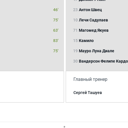
46'
23
Антон Швец
75'
10
Лечи Садулаев
63'
71
Магомед Якуев
83'
15
Камило
75'
19
Мауро Луна Диале
30
Вандерсон Фелипе Кардо
Главный тренер
Сергей Ташуев