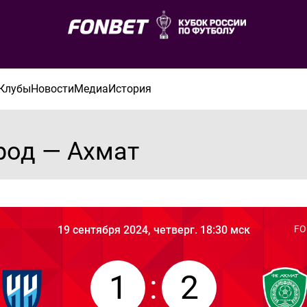
Клубы
Новости
Медиа
История
род — Ахмат
19 сентября 2024, четверг. 18:30 мск
FO
1
:
2