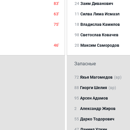
83'
24
Заим Диванович
63'
11
Силва Лима Исмаэл
75'
18
Владислав Камилов
98
Светослав Ковачев
46'
20
Максим Самородов
Запасные
72
Яхья Магомедов
(вр)
88
Гиорги Шелия
(вр)
95
Арсен Адамов
2
Александр Жиров
55
Дарко Тодорович
47
Даниил Уткин