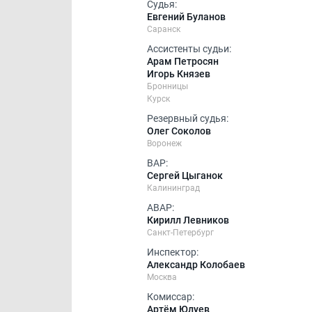
Судья:
Евгений Буланов
Саранск
Ассистенты судьи:
Арам Петросян
Игорь Князев
Бронницы
Курск
Резервный судья:
Олег Соколов
Воронеж
ВАР:
Сергей Цыганок
Калининград
АВАР:
Кирилл Левников
Санкт-Петербург
Инспектор:
Александр Колобаев
Москва
Комиссар:
Артём Юлуев