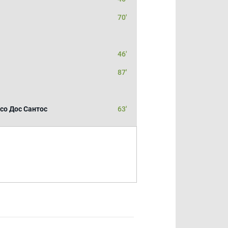
70'
46'
87'
со Дос Сантос
63'