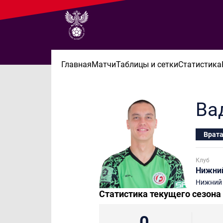
Главная
Матчи
Таблицы и сетки
Статистика
Ва
Врат
Клуб
Нижний
Нижний
Статистика текущего сезона
0