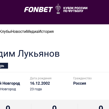
Клубы
Новости
Медиа
История
дим
Лукьянов
арь
Дата рождения
Гражданство
 Новгород
16.12.2002
Россия
 Новгород
23 года
0
0
0