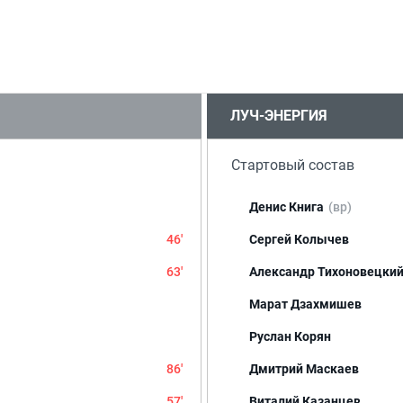
ЛУЧ-ЭНЕРГИЯ
Стартовый состав
Денис Книга
(вр)
46'
Сергей Колычев
63'
Александр Тихоновецки
Марат Дзахмишев
Руслан Корян
86'
Дмитрий Маскаев
57'
Виталий Казанцев