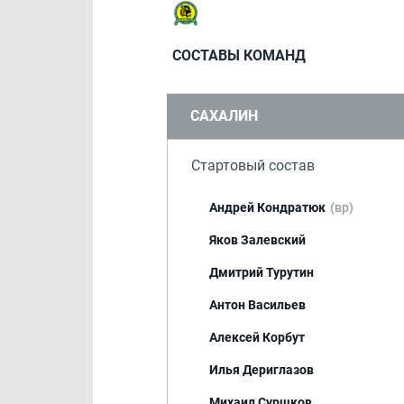
СОСТАВЫ КОМАНД
САХАЛИН
Стартовый состав
Андрей Кондратюк
(вр)
Яков Залевский
Дмитрий Турутин
Антон Васильев
Алексей Корбут
Илья Дериглазов
Михаил Суршков