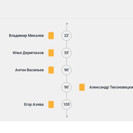
Владимир Михалев
22'
Илья Дериглазов
35'
Антон Васильев
90'
90'
Александр Тихоновецки
Егор Азява
105'