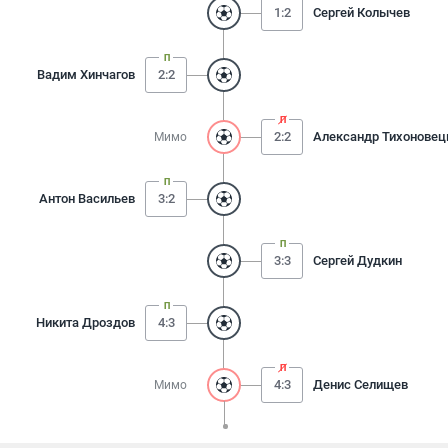
1:2
Сергей Колычев
Вадим Хинчагов
2:2
2:2
Александр Тихоновец
Мимо
Антон Васильев
3:2
3:3
Сергей Дудкин
Никита Дроздов
4:3
4:3
Денис Селищев
Мимо