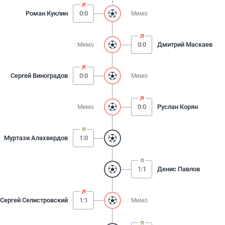
Роман Куклин
0:0
Мимо
0:0
Дмитрий Маскаев
Мимо
Сергей Виноградов
0:0
Мимо
0:0
Руслан Корян
Мимо
Муртази Алахвердов
1:0
1:1
Денис Павлов
Сергей Селистровский
1:1
Мимо