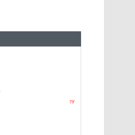
й
79'