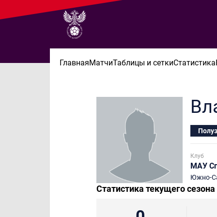
Главная
Матчи
Таблицы и сетки
Статистика
Вл
Полу
Клуб
МАУ С
Южно-С
Статистика текущего сезона
0