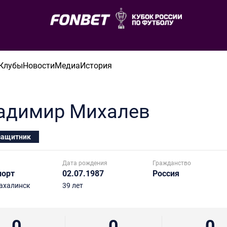
Клубы
Новости
Медиа
История
адимир
Михалев
защитник
Дата рождения
Гражданство
порт
02.07.1987
Россия
ахалинск
39 лет
0
0
0