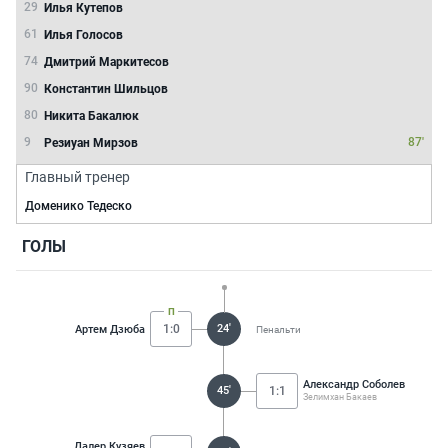
29
Илья Кутепов
61
Илья Голосов
74
Дмитрий Маркитесов
90
Константин Шильцов
80
Никита Бакалюк
9
87'
Резиуан Мирзов
Главный тренер
Доменико Тедеско
ГОЛЫ
1:0
24'
Артем Дзюба
Пенальти
Александр Соболев
45'
1:1
Зелимхан Бакаев
Далер Кузяев