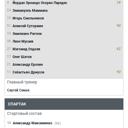
4
76'
Йордан Эрнандо Осорио Паредес
24
Эммануэль Маммана
19
Игорь Смольников
91
90'
Алексей Сутормин
10
Эмилиано Ригони
38
Леон Мусаев
27
62'
Магомед Оздоев
17
Олег Шатов
21
Александр Ерохин
11
90'
Себастьян Дриусси
Главный тренер
Сергей Семак
СПАРТАК
Стартовый состав
98
Александр Максименко
(вр)