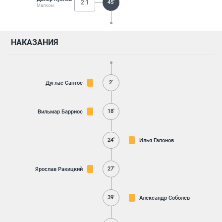
2:1
45'
Малком
НАКАЗАНИЯ
2'
Дуглас Сантос
18'
Вильмар Барриос
24'
Илья Гапонов
27'
Ярослав Ракицкий
39'
Александр Соболев