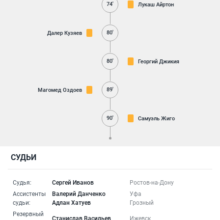
74'
Лукаш Айртон
80'
Далер Кузяев
80'
Георгий Джикия
89'
Магомед Оздоев
90'
Самуэль Жиго
СУДЬИ
Судья:
Сергей Иванов
Ростов-на-Дону
Ассистенты
Валерий Данченко
Уфа
судьи:
Адлан Хатуев
Грозный
Резервный
Станислав Васильев
Ижевск