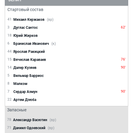
Стартовый состав
41
Михаил Кержаков
(вр)
3
62'
Дуглас Сантос
18
Юрий Жирков
6
Бранислав Иванович
(к)
44
Ярослав Ракицкий
15
76'
Вячеслав Караваев
14
90'
Далер Кузяев
5
Вильмар Барриос
8
Малком
7
90'
Сердар Азмун
22
Артем Дзюба
Запасные
78
Александр Васютин
(вр)
71
Даниил Одоевский
(вр)