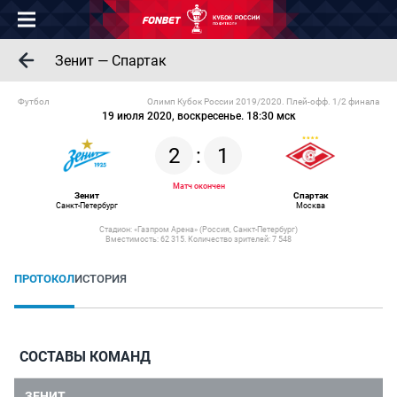
Зенит — Спартак
Футбол
Олимп Кубок России 2019/2020. Плей-офф. 1/2 финала
19 июля 2020, воскресенье. 18:30 мск
2
:
1
Матч окончен
Зенит
Спартак
Санкт-Петербург
Москва
Стадион: «Газпром Арена» (Россия, Санкт-Петербург)
Вместимость: 62 315. Количество зрителей: 7 548
ПРОТОКОЛ
ИСТОРИЯ
СОСТАВЫ КОМАНД
ЗЕНИТ