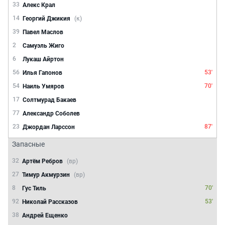
33
Алекс Крал
14
Георгий Джикия
(к)
39
Павел Маслов
2
Самуэль Жиго
6
Лукаш Айртон
56
53'
Илья Гапонов
54
70'
Наиль Умяров
17
Солтмурад Бакаев
77
Александр Соболев
23
87'
Джордан Ларссон
Запасные
32
Артём Ребров
(вр)
27
Тимур Акмурзин
(вр)
8
70'
Гус Тиль
92
53'
Николай Рассказов
38
Андрей Ещенко