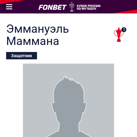
Эммануэль
1
Маммана
Защитник