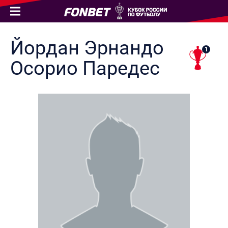
Йордан Эрнандо
1
Осорио
Паредес