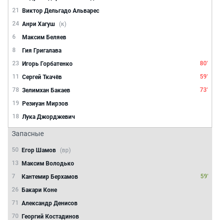
21
Виктор Дельгадо Альварес
24
Анри Хагуш
(к)
6
Максим Беляев
8
Гия Григалава
23
80'
Игорь Горбатенко
11
59'
Сергей Ткачёв
78
73'
Зелимхан Бакаев
19
Резиуан Мирзов
18
Лука Джорджевич
Запасные
50
Егор Шамов
(вр)
13
Максим Володько
7
59'
Кантемир Берхамов
26
Бакари Коне
71
Александр Денисов
70
Георгий Костадинов