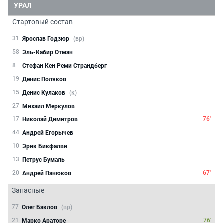
УРАЛ
Стартовый состав
31
Ярослав Годзюр
(вр)
58
Эль-Кабир Отман
8
Стефан Кен Реми Страндберг
19
Денис Поляков
15
Денис Кулаков
(к)
27
Михаил Меркулов
17
76'
Николай Димитров
44
Андрей Егорычев
10
Эрик Бикфалви
13
Петрус Бумаль
20
67'
Андрей Панюков
Запасные
77
Олег Баклов
(вр)
21
76'
Марко Араторе