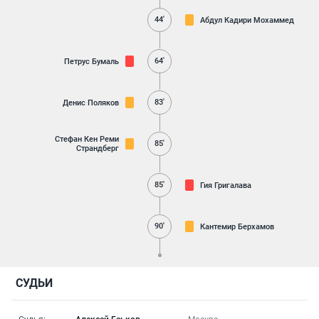
44'
Абдул Кадири Мохаммед
64'
Петрус Бумаль
83'
Денис Поляков
Стефан Кен Реми
85'
Страндберг
85'
Гия Григалава
90'
Кантемир Берхамов
СУДЬИ