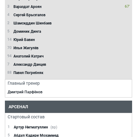
3
67'
Вараздат Ароян
4
Сергей Брызгалов
2
Шамсиддин Шинбаев
5
Доминик Динга
14
Юрий Бавин
70
Илья Жигулёв
94
Анатолий Катрич
7
Александр Данцев
88
Павел Погребняк
Главный тренер
Дмитрий Парфёнов
АРСЕНАЛ
Стартовый состав
1
Артур Нигматуллин
(вр)
5
Абдул Кадири Мохаммед