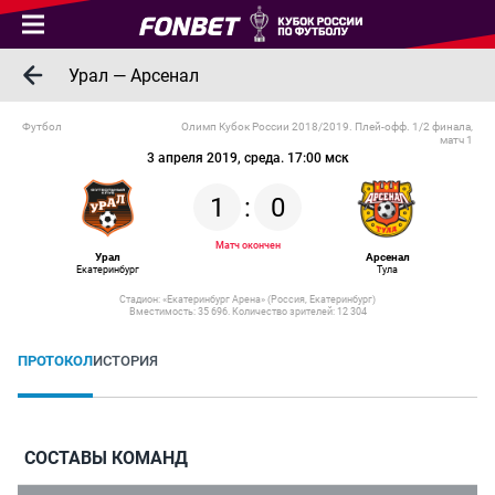
Урал — Арсенал
Футбол
Олимп Кубок России 2018/2019. Плей-офф. 1/2 финала,
матч 1
3 апреля 2019, среда. 17:00 мск
1
:
0
Матч окончен
Урал
Арсенал
Екатеринбург
Тула
Стадион: «Екатеринбург Арена» (Россия, Екатеринбург)
Вместимость: 35 696. Количество зрителей: 12 304
ПРОТОКОЛ
ИСТОРИЯ
СОСТАВЫ КОМАНД