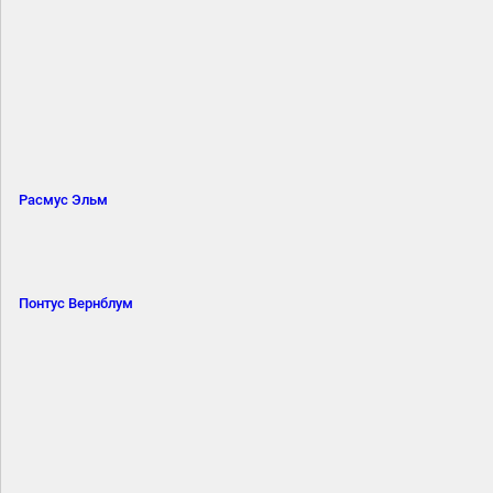
Расмус Эльм
Понтус Вернблум