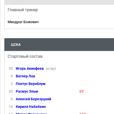
Главный тренер
Миодраг Божович
ЦСКА
Стартовый состав
35
Игорь Акинфеев
(к/вр)
9
Вагнер Лав
3
Понтус Вернблум
20
Расмус Эльм
83'
6
Алексей Березуцкий
14
Кирилл Набабкин