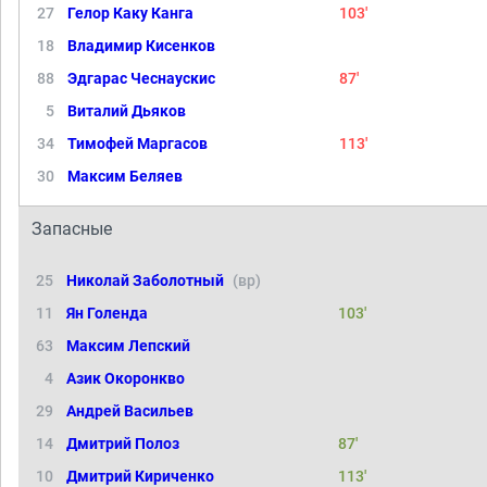
27
Гелор Каку Канга
103'
18
Владимир Кисенков
88
Эдгарас Чеснаускис
87'
5
Виталий Дьяков
34
Тимофей Маргасов
113'
30
Максим Беляев
Запасные
25
Николай Заболотный
(вр)
11
Ян Голенда
103'
63
Максим Лепский
4
Азик Окоронкво
29
Андрей Васильев
14
Дмитрий Полоз
87'
10
Дмитрий Кириченко
113'