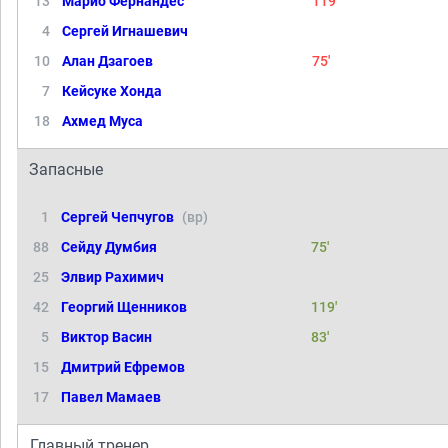
13
Марио Фернандес
119'
4
Сергей Игнашевич
10
Алан Дзагоев
75'
7
Кейсуке Хонда
18
Ахмед Муса
Запасные
1
Сергей Чепчугов
(вр)
88
Сейду Думбия
75'
25
Элвир Рахимич
42
Георгий Щенников
119'
5
Виктор Васин
83'
15
Дмитрий Ефремов
17
Павел Мамаев
Главный тренер