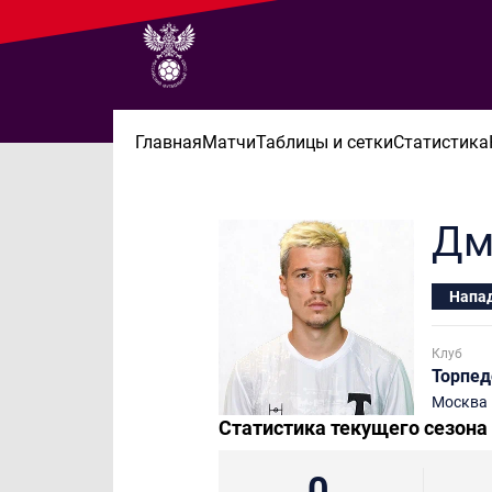
Главная
Матчи
Таблицы и сетки
Статистика
Дм
Напа
Клуб
Торпед
Москва
Статистика текущего сезона
0