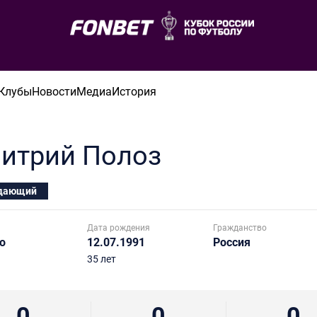
Клубы
Новости
Медиа
История
итрий
Полоз
дающий
Дата рождения
Гражданство
о
12.07.1991
Россия
35 лет
0
0
0