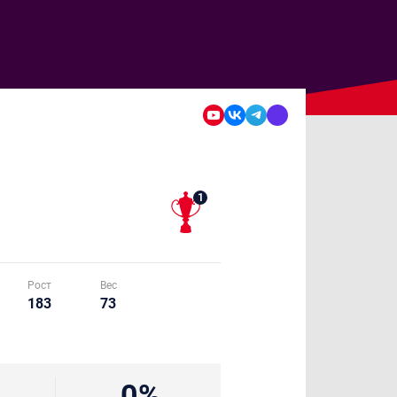
1
Рост
Вес
183
73
0%