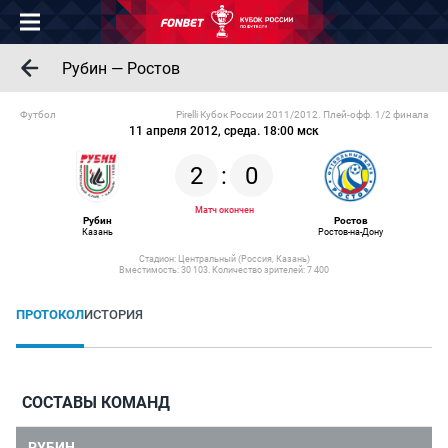
Рубин — Ростов
Футбол
Pirelli Кубок России 2011/2012. Плей-офф. 1/2 финала
11 апреля 2012, среда. 18:00 мск
2
:
0
Матч окончен
Рубин
Ростов
Казань
Ростов-на-Дону
Стадион: Центральный (Россия, Казань)
Вместимость: 30 103. Количество зрителей: 7 400
ПРОТОКОЛ
ИСТОРИЯ
СОСТАВЫ КОМАНД
РУБИН