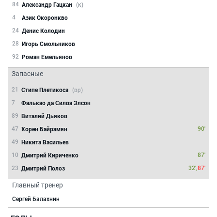
84
Александр Гацкан
(к)
4
Азик Окоронкво
24
Денис Колодин
28
Игорь Смольников
92
Роман Емельянов
Запасные
21
Стипе Плетикоса
(вр)
7
Фалькао да Силва Элсон
89
Виталий Дьяков
47
90'
Хорен Байрамян
49
Никита Васильев
10
87'
Дмитрий Кириченко
23
32',
87'
Дмитрий Полоз
Главный тренер
Сергей Балахнин