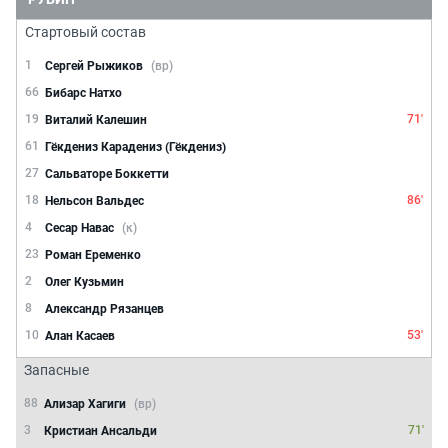
Стартовый состав
1
Сергей Рыжиков
(вр)
66
Бибарс Натхо
19
71'
Виталий Калешин
61
Гёкдениз Карадениз (Гёкдениз)
27
Сальваторе Боккетти
18
86'
Нельсон Вальдес
4
Сесар Навас
(к)
23
Роман Еременко
2
Олег Кузьмин
8
Александр Рязанцев
10
53'
Алан Касаев
Запасные
88
Ализар Хагиги
(вр)
3
71'
Кристиан Ансальди