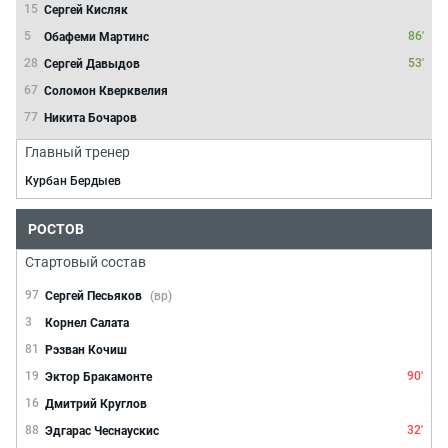
15
Сергей Кисляк
5
86'
Обафеми Мартинс
28
53'
Сергей Давыдов
67
Соломон Кверквелия
77
Никита Бочаров
Главный тренер
Курбан Бердыев
РОСТОВ
Стартовый состав
97
Сергей Песьяков
(вр)
3
Корнел Салата
81
Рэзван Кочиш
19
90'
Эктор Бракамонте
16
Дмитрий Круглов
88
32'
Эдгарас Чеснаускис