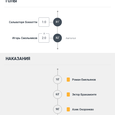
ГОЛЫ
1:0
81'
Сальваторе Боккетти
2:0
82'
Игорь Смольников
Автогол
НАКАЗАНИЯ
10'
Роман Емельянов
63'
Эктор Бракамонте
90'
Азик Окоронкво