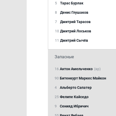
5
Тарас Бурлак
8
Денис Глушаков
7
Дмитрий Тарасов
10
Дмитрий Лоськов
11
Дмитрий Сычёв
Запасные
16
Антон Амельченко
(вр)
90
Битенкурт Маркес Майкон
4
Альберто Сапатер
25
Фелипе Кайседо
9
Сенияд Ибричич
55
Ренат Янбаев