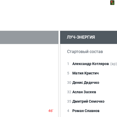
ЛУЧ-ЭНЕРГИЯ
Стартовый состав
1
Александр Котляров
(вр)
5
Матия Кристич
30
Денис Дедечко
32
Аслан Засеев
35
Дмитрий Семочко
46'
4
Роман Славнов