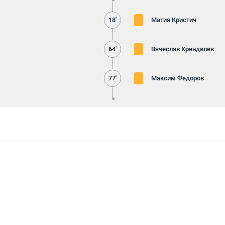
18'
Матия Кристич
64'
Вячеслав Кренделев
77'
Максим Федоров