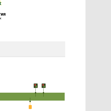
гия
к