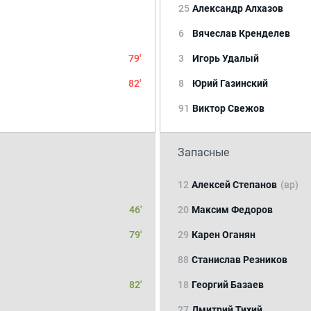
25
Александр Алхазов
6
Вячеслав Кренделев
79'
3
Игорь Удалый
82'
8
Юрий Газинский
91
Виктор Свежов
Запасные
12
Алексей Степанов
(вр)
46'
20
Максим Федоров
79'
29
Карен Оганян
88
Станислав Резников
82'
18
Георгий Базаев
27
Дмитрий Тихий