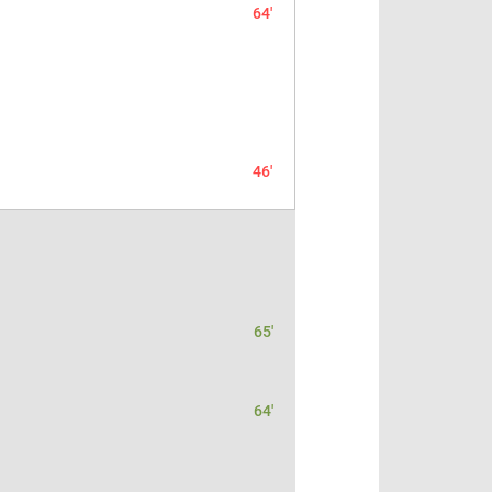
64'
46'
65'
64'