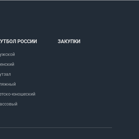
УТБОЛ РОССИИ
ЗАКУПКИ
ужской
енский
утзал
ляжный
етско-юношеский
ассовый