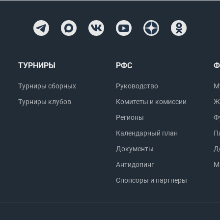
ТУРНИРЫ
РФС
Ф
Турниры сборных
Руководство
М
Турниры клубов
Комитеты и комиссии
Ж
Регионы
Ф
Календарный план
П
Документы
Д
Антидопинг
М
Спонсоры и партнеры