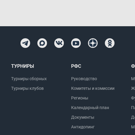
ТУРНИРЫ
РФС
Ф
Турниры сборных
Руководство
М
Турниры клубов
Комитеты и комиссии
Ж
Регионы
Ф
Календарный план
П
Документы
Д
Антидопинг
М