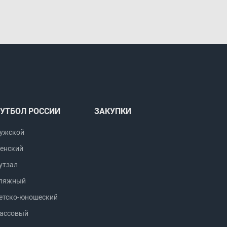
УТБОЛ РОССИИ
ЗАКУПКИ
ужской
енский
утзал
ляжный
етско-юношеский
ассовый