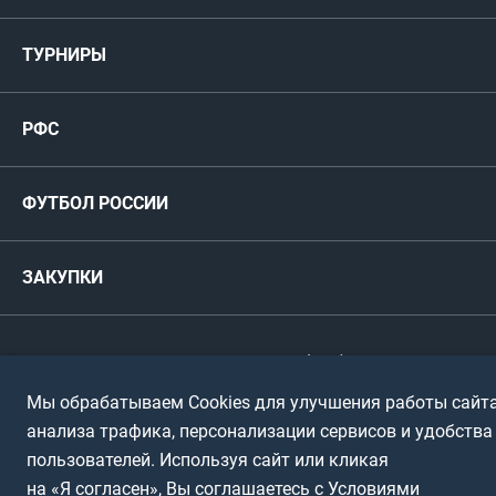
Медиа
Мужские
ТУРНИРЫ
Карта болельщика
Женские
РФС
Пресс-центр
РФС
Футзал
ФИФА/УЕФА
Руководство
Антидопинг
Пляжный футбол
ФУТБОЛ РОССИИ
Международные
Комитеты и комиссии
Спонсоры и партнеры
Титулы и трофеи
Футбол
Женщины
Турниры сборных
ЗАКУПКИ
Регионы
Футзал
Студенты
Турниры клубов
Календарный план
Пляжный
Любители
© 1999-2026, Российский футбольный союз
Документы
Мы обрабатываем Cookies для улучшения работы сайта
Мини-футбол
Спортшколы
Горячая линия
анализа трафика, персонализации сервисов и удобства
Контактная информация
ПОДА-футбол
Дети
пользователей. Используя сайт или кликая
Политика обработки персональных данных
на «Я согласен», Вы соглашаетесь с Условиями