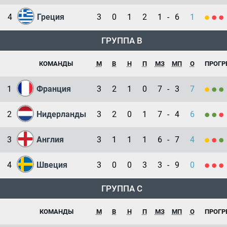
4
Греция
3
0
1
2
1
-
6
1
ГРУППА B
КОМАНДЫ
М
В
Н
П
МЗ
МП
О
ПРОГР
1
Франция
3
2
1
0
7
-
3
7
2
Нидерланды
3
2
0
1
7
-
4
6
3
Англия
3
1
1
1
6
-
7
4
4
Швеция
3
0
0
3
3
-
9
0
ГРУППА C
КОМАНДЫ
М
В
Н
П
МЗ
МП
О
ПРОГР