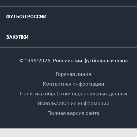
ФИФА/УЕФА
Руководство
Антидопинг
Пляжный футбол
ФУТБОЛ РОССИИ
Международные
Комитеты и комиссии
Спонсоры и партнеры
Титулы и трофеи
Футбол
Женщины
Турниры сборных
ЗАКУПКИ
Регионы
Футзал
Студенты
Турниры клубов
Календарный план
Пляжный
Любители
© 1999-2026, Российский футбольный союз
Документы
Мини-футбол
Спортшколы
Горячая линия
Контактная информация
ПОДА-футбол
Дети
Политика обработки персональных данных
Футбольное двоеборье
Ветераны
Использование информации
Полная версия сайта
Интерактивный
Спортсмены с ОВЗ