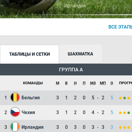
Ирландия
ВСЕ ЭТАП
ШАХМАТКА
ТАБЛИЦЫ И СЕТКИ
ГРУППА A
КОМАНДЫ
М
В
Н
П
МЗ
МП
О
ПРОГР
1
Бельгия
3
1
2
0
5
-
2
5
2
Чехия
3
1
2
0
4
-
2
5
3
Ирландия
3
0
3
0
3
-
3
3